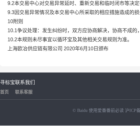
9.2本交易中心对交易异常延时、重新交易和临时闭市等决
9.3因交易异常情况及本交易中心所采取的相应措施造成的
10附则
10.1争议处理：发生纠纷时，双方应协商解决，协商不成
10.2本规则未尽事宜以循环宝及其他相关交易规则为准。
上海欧冶供应链有限公司 2020年6月10日颁布
寻标宝
联系我们
首页
联系客服
© Baidu
使用爱番番前必读
沪ICP备
NEW
HOT