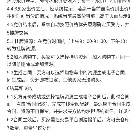
买方报价递增，即每次报价必须大于前一个报价且为价格梯
4.4.3买家出价之后，经系统提示，若高于当前最高价则
相近时间出价的情况，系统当前最高价可能已高于页面显示
4.5竞价结束后，系统自动按照价格优先原则确定买受方，
5挂牌交易
5.1 挂牌资源：在竞价时间内（上午9：00-9：30、下午1
转为挂牌资源。
5.2加入购物车：买家可以选择挂牌资源，加入购物车。同
以随意删除或添加资源。
5.3生成合同：买方可以选择购物车中的资源生成电子合同
同生成后，资源即被锁定，其他买家无法购买。
6结算和交收
6.1买方竞价成功或选择挂牌资源生成电子合同后，此时合同
面，点击“合同配款”，完成在线全额配款，最迟应于合同生成当
合同、资源不再保留，并要求买方依约承担违约责任，详见
6.2合同生效后，买家需在交易平台创建提单后，方可去仓
7数量、重量异议处理