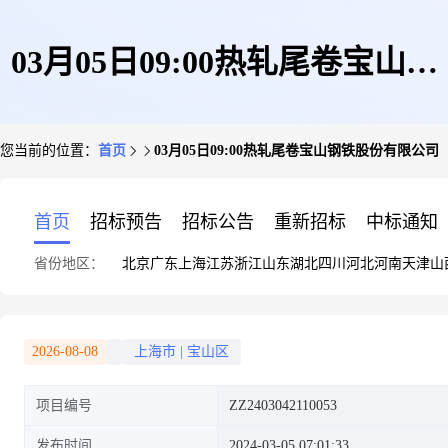
03月05日09:00热轧尾卷宝山钢
您当前的位置：
首页
03月05日09:00热轧尾卷宝山钢铁股份有限公司
铁股份有限公司
首页
招标预告
招标公告
重新招标
中标通知
省份地区：
北京
广东
上海
江苏
浙江
山东
湖北
四川
河北
河南
天津
山
2026-08-08
上海市
|
宝山区
项目编号
ZZ2403042110053
发布时间
2024-03-05 07:01:33