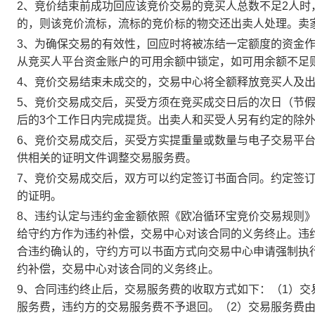
2、竞价结束前成功回应该竞价交易的竞买人总数不足2人
的，则该竞价流标，流标的竞价标的物交还出卖人处理。卖
3、为确保交易的有效性，回应时将被冻结一定额度的资金
从竞买人平台资金账户的可用余额中锁定，如可用余额不足
4、竞价交易结束未成交的，交易中心将全额释放竞买人及
5、竞价交易成交后，买受方须在竞买成交日后的次日（节假
后的3个工作日内完成提货。出卖人和买受人另有约定的除
6、竞价交易成交后，买受方实提重量或数量与电子交易平
供相关的证明文件调整交易服务费。
7、竞价交易成交后，双方可以约定签订书面合同。约定签
的证明。
8、违约认定与违约金金额依照《欧冶循环宝竞价交易规则
给守约方作为违约补偿，交易中心对该合同的义务终止。违
合违约确认的，守约方可以书面方式向交易中心申请强制执
约补偿，交易中心对该合同的义务终止。
9、合同违约终止后，交易服务费的收取方式如下：（1）
服务费，违约方的交易服务费不予退回。（2）交易服务费