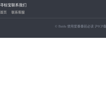
寻标宝
联系我们
首页
联系客服
© Baidu
使用爱番番前必读
沪ICP备
NEW
HOT
暂时没有搜索结果…