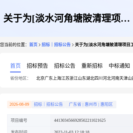
关于为[淡水河角塘陂清理项目
您当前的位置：
首页
招标｜招标公告
关于为[淡水河角塘陂清理项目工
工程设计服务]公开选取[工程设
首页
招标预告
招标公告
重新招标
中标通知
省份地区：
北京
广东
上海
江苏
浙江
山东
湖北
四川
河北
河南
天津
山
计]机构的公告
2026-08-09
招标｜招标公告
广东省
|
惠州市
|
惠阳区
项目编号
4413034566928502211021625
发布时间
2022-11-03 12:18:18