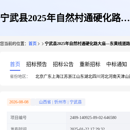
宁武县2025年自然村通硬化路大
您当前的位置：
首页
宁武县2025年自然村通硬化路大庙—东黄线道
庙—东黄线道路改造工程
首页
招标预告
招标公告
重新招标
中标通知
省份地区：
北京
广东
上海
江苏
浙江
山东
湖北
四川
河北
河南
天津
山
2026-08-08
山西省
|
忻州市
|
宁武县
项目编号
2409-140925-89-02-646580
发布时间
2025-01-22 17:29:32