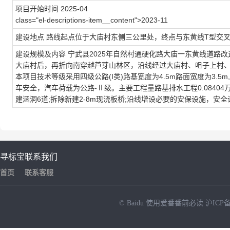
项目开始时间
2025-04
class="el-descriptions-item__content">2023-11
建设地点
路线起点位于大庙村东侧三公里处，终点与东黄线T型交叉，
建设规模及内容
宁武县2025年自然村通硬化路大庙一东黄线道路
大庙村后，再折向南穿越芦芽山林区，沿线经过大庙村、咀子上村、南
本项目技术等级采用四级公路(I类)路基宽度为4.5m路面宽度为3
车安全，汽车荷载为公路-Ⅱ级。主要工程量路基排水工程0.08404万m
建涵洞6道;拆除新建2-8m现浇板桥;沿线增设必要的安保设施，安全设施
寻标宝
联系我们
首页
联系客服
© Baidu
使用爱番番前必读
沪ICP备