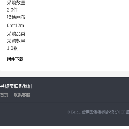
采购数量
2.0件
喷绘画布
6m*12m
采购品类
采购数量
1.0张
附件下载
寻标宝
联系我们
首页
联系客服
© Baidu
使用爱番番前必读
沪ICP备
NEW
HOT