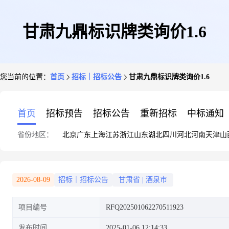
甘肃九鼎标识牌类询价1.6
您当前的位置：
首页
招标｜招标公告
甘肃九鼎标识牌类询价1.6
首页
招标预告
招标公告
重新招标
中标通知
省份地区：
北京
广东
上海
江苏
浙江
山东
湖北
四川
河北
河南
天津
山
2026-08-09
招标｜招标公告
甘肃省
|
酒泉市
项目编号
RFQ202501062270511923
发布时间
2025-01-06 12:14:33