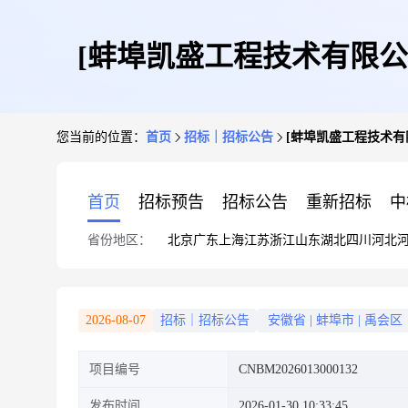
[蚌埠凯盛工程技术有限
您当前的位置：
首页
招标｜招标公告
[蚌埠凯盛工程技术
首页
招标预告
招标公告
重新招标
中
省份地区：
北京
广东
上海
江苏
浙江
山东
湖北
四川
河北
2026-08-07
招标｜招标公告
安徽省
|
蚌埠市
|
禹会区
项目编号
CNBM2026013000132
发布时间
2026-01-30 10:33:45