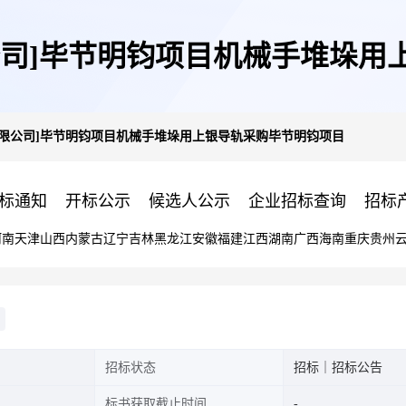
公司]毕节明钧项目机械手堆垛用
有限公司]毕节明钧项目机械手堆垛用上银导轨采购毕节明钧项目
标通知
开标公示
候选人公示
企业招标查询
招标
河南
天津
山西
内蒙古
辽宁
吉林
黑龙江
安徽
福建
江西
湖南
广西
海南
重庆
贵州
招标状态
招标｜招标公告
标书获取截止时间