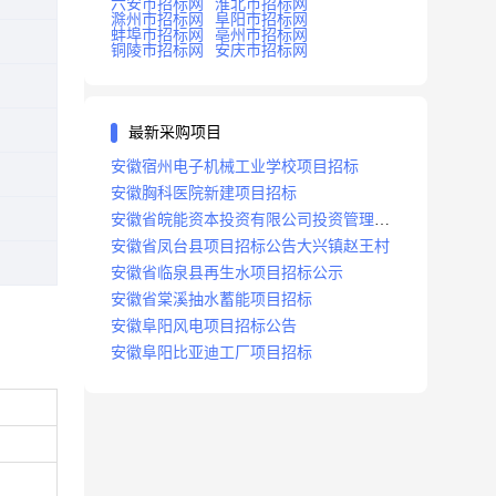
六安市招标网
淮北市招标网
滁州市招标网
阜阳市招标网
蚌埠市招标网
亳州市招标网
铜陵市招标网
安庆市招标网
最新采购项目
安徽宿州电子机械工业学校项目招标
安徽胸科医院新建项目招标
安徽省皖能资本投资有限公司投资管理系
统建设项目招标
安徽省凤台县项目招标公告大兴镇赵王村
安徽省临泉县再生水项目招标公示
安徽省棠溪抽水蓄能项目招标
安徽阜阳风电项目招标公告
安徽阜阳比亚迪工厂项目招标