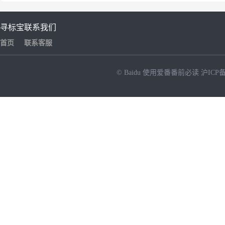
寻标宝
联系我们
首页
联系客服
© Baidu
使用爱番番前必读
沪ICP备
NEW
HOT
暂时没有搜索结果…