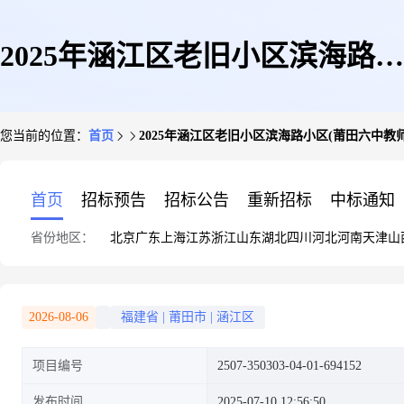
2025年涵江区老旧小区滨海路小
您当前的位置：
首页
2025年涵江区老旧小区滨海路小区(莆田六中教
区(莆田六中教师集资房)改造提
首页
招标预告
招标公告
重新招标
中标通知
省份地区：
北京
广东
上海
江苏
浙江
山东
湖北
四川
河北
河南
天津
山
升工程
2026-08-06
福建省
|
莆田市
|
涵江区
项目编号
2507-350303-04-01-694152
发布时间
2025-07-10 12:56:50