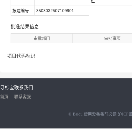
位
报建编号
3503032507109901
批准结果信息
审批部门
审批事项
项目代码标识
寻标宝
联系我们
首页
联系客服
© Baidu
使用爱番番前必读
沪ICP备
NEW
HOT