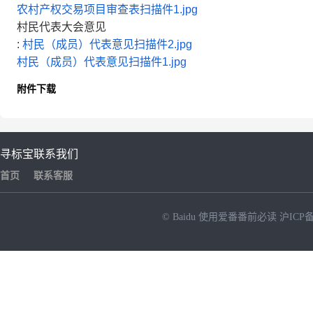
农村产权交易项目审查表扫描件1.jpg
村民代表大会意见
:
村民（成员）代表意见扫描件2.jpg
村民（成员）代表意见扫描件1.jpg
附件下载
寻标宝
联系我们
首页
联系客服
© Baidu
使用爱番番前必读
沪ICP备
NEW
HOT