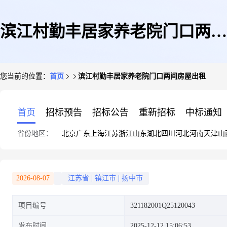
滨江村勤丰居家养老院门口两间
您当前的位置：
首页
滨江村勤丰居家养老院门口两间房屋出租
房屋出租
首页
招标预告
招标公告
重新招标
中标通知
省份地区：
北京
广东
上海
江苏
浙江
山东
湖北
四川
河北
河南
天津
山
2026-08-07
江苏省
|
镇江市
|
扬中市
项目编号
321182001Q25120043
发布时间
2025-12-12 15:06:53