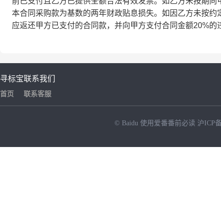
前已支付且乙方已提供全额合法有效发票。如乙方未按期向
本合同采购款为基数的两年财政贴息损失。如因乙方未按约
应返还甲方已支付的合同款，并向甲方支付合同金额20%的
寻标宝
联系我们
首页
联系客服
© Baidu
使用爱番番前必读
沪ICP备
NEW
HOT