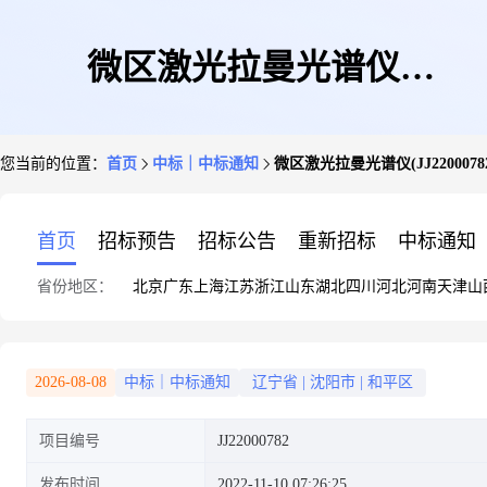
微区激光拉曼光谱仪
您当前的位置：
首页
中标｜中标通知
微区激光拉曼光谱仪(JJ220007
(JJ22000782)成交结果公告
首页
招标预告
招标公告
重新招标
中标通知
省份地区：
北京
广东
上海
江苏
浙江
山东
湖北
四川
河北
河南
天津
山
2026-08-08
中标｜中标通知
辽宁省
|
沈阳市
|
和平区
项目编号
JJ22000782
发布时间
2022-11-10 07:26:25