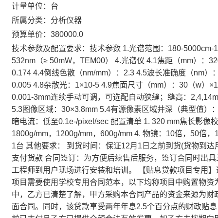
计量单位：台
所属分类：分析仪器
预算单价：380000.0
技术参数及配置要求：技术参数 1.光谱范围：180-5000cm-1 
532nm（≥ 50mW，TEM00） 4.光谱仪 4.1焦距（mm）：32
0.174 4.4倒线色散（nm/mm）：2.3 4.5波长准确度（nm）
0.005 4.8杂散光：1×10-5 4.9焦面尺寸（mm）：30（w
0.001-3mm连续手动可调，可选配自动狭缝；缝高：2,4,14mm 
5.3图像区域：30×3.8mm 5.4有源像素区域井深（典型值）：150
暗电流：低至0.1e-/pixel/sec 配置清单 1. 320 mm焦
1800g/mm，1200g/mm，600g/mm 4. 物镜：10倍，50倍，100
1台 其他要求： 到货时间：保证12月1日之前到货(货物到
支付货款 合同签订：为方便后续售后服务，签订合同时出具三
工程师到用户现场进行安装和培训。 【贴息贷款项目专用
项目需要使用学校专用合同范本，以下均称项目中购置物资为
中，乙方已清楚了解，甲方采购本合同产品的资金来源为财
面合同。同时，该贷款享受两年年息2.5个百分点的财政贴息