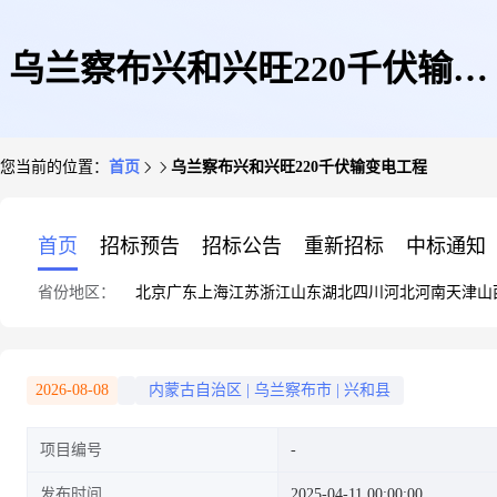
乌兰察布兴和兴旺220千伏输变
您当前的位置：
首页
乌兰察布兴和兴旺220千伏输变电工程
电工程
首页
招标预告
招标公告
重新招标
中标通知
省份地区：
北京
广东
上海
江苏
浙江
山东
湖北
四川
河北
河南
天津
山
2026-08-08
内蒙古自治区
|
乌兰察布市
|
兴和县
项目编号
发布时间
2025-04-11 00:00:00