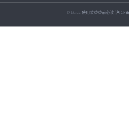
© Baidu
使用爱番番前必读
沪ICP备
NEW
HOT
暂时没有搜索结果…