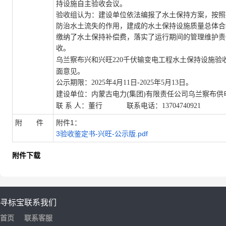
持设施自主验收会议。
验收组认为：建设单位依法编报了水土保持方案，按照
防治水土流失的作用，建成的水土保持设施质量总体合
缴纳了水土保持补偿费，落实了运行期间的管理维护责
收
。
水土保持设施验
乌兰察布兴和兴旺
220
千伏输变电工程
面意见。
公示期限
：
年
月
年
月
日。
20
25
4
11
日
-20
25
5
13
建设单位：
(
乌兰察布供
内蒙古电力
集团
)
有限责任公司
董行
联
系
人：
联系电话：
13704740921
附 件
附件1：
3验收鉴定书-兴旺-公示版.pdf
附件下载
寻标宝
联系我们
首页
联系客服