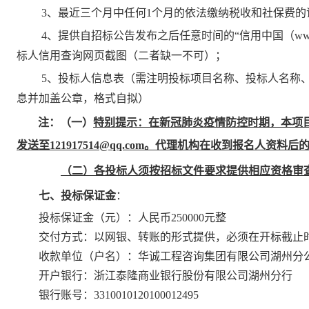
3、最近三个月中任何1个月的依法缴纳税收和社保费
4、提供自招标公告发布之后任意时间的“信用中国（www.creditc
标人
信用查询网页截图（二者缺一不可）；
5、投标人信
息表（需注明投标项目名称、投标人名称
息并加盖公章，格式自拟）
注：
（一）
特别提示：在新冠肺炎疫情防控时期，本项
发送至
121917514@qq.com。代理机构在收到报名人资
（二）
各
投标人
须按
招标
文件要求提供相应资格审
七、投标保证金
：
投标保证金
（元）：人民币
250000
元整
交付方式：以网银、转账的形式提供，必须在开标截止
收款单位（户名）：华诚工程咨询
集团
有限公司湖州分
开户银行：
浙江泰隆商业银行股份有限公司湖州分行
银行账号：
3310010120100012495