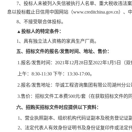
7、投标人未被列入失信被执行人名单、重大税收违法
息以投标截止日信用中国网站（www.creditchina.gov.cn）
8、不接受联合体投标。
▲投标人的特定条件：
1、
具有独立法人资格的家具生产厂商
。
五
、
招标文件的报名
/发售时间、地址、售价：
1.报名/发售时间
：
202
1
年
12
月
28
日至
202
2
年
1
月
5
日
（双
上午：
8:30-11:30 下午：13:30-17:00。
2.报名/发售地址：
华诚工程咨询集团有限公司
湖州分公
3.售价：招标文件工本费500元/套（在获取招标文件
六
、招购买招标文件时应提供以下资料
：
1、营业执照副本、组织机构代码证副本及税务登记证副
2、法定代表人有效身份证明书及身份证复印件或法定