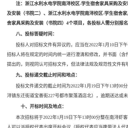
注：浙江水利水电学院南浔校区
-学生宿舍家具采购及
及安装（书院二）、浙江水利水电学院南浔校区-学生宿舍家
舍家具采购及安装（书院四）4个项目，各投标人需分别报
八、投标答疑时间：
投标人对招标文件有异议的，
应当在
2022年
1
月
10
日下午
招标人将在规定的时间内统一进行澄清和修改，并书面（含
提出的，则视同认可招标文件，但法律法规及规范性文件有
九
、投标
递交
截止时间和地点
：
投标文件
递交的截止时间
为
2022年
1
月
19
日下午
13
时
0
0
浔镇东迁街道宝善街227号都市聚落酒店北）
，逾期送达或未
十
、开标时间及地点
：
本次招标将于
2022年
1
月
19
日
下午
13
时
0
0分
整在
南浔虾客
人可以派授权代表出席开标会议（授权代表应当携带法人代