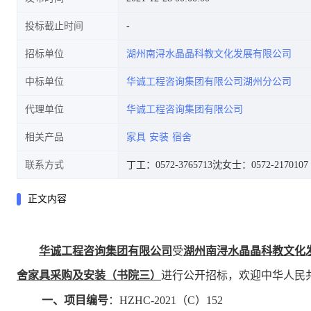
投标截止时间
招标单位
湖州南浔水晶晶科教文化发展有限公司
中标单位
华诚工程咨询集团有限公司湖州分公司
代理单位
华诚工程咨询集团有限公司
相关产品
家具
安装
宿舍
联系方式
丁工：0572-3765713
沈女士：0572-2170107
正文内容
华诚工程咨询集团有限公司
受
湖州南浔水晶晶科教文化
舍家具采购及安装
书院三
进行公开招标，
欢迎
中华人民
（
）
一、
项目编号
：
HZHC-2021（C）
15
2