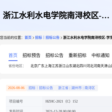
浙江水利水电学院南浔校区-学
您当前的位置：
首页
招标｜招标公告
浙江水利水电学院南浔校区-学
生宿舍家具采购及安装(书院三)
首页
招标预告
招标公告
重新招标
中标通知
省份地区：
北京
广东
上海
江苏
浙江
山东
湖北
四川
河北
河南
天津
山
公开招标公告
2026-08-06
招标｜招标公告
浙江省
|
湖州市
|
南浔区
项目编号
HZHC-2021（C）152
发布时间
2021-12-28 00:00:00