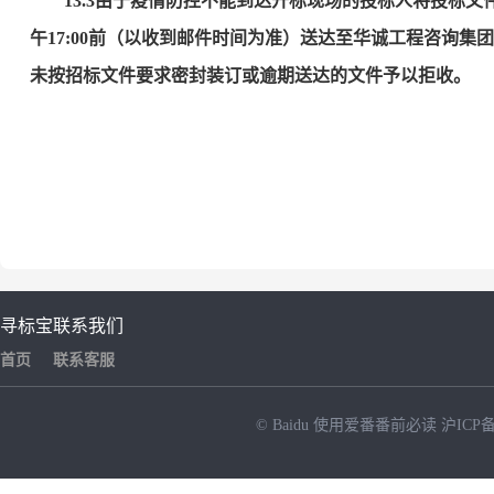
13.3由于疫情防控不能到达开标现场的投标人将投标
午17:00前（以收到邮件时间为准）送达至
华诚工程咨询集团
未按招标文件要求密封装订或逾期送达的文件
予以拒收
。
寻标宝
联系我们
首页
联系客服
© Baidu
使用爱番番前必读
沪ICP备
NEW
HOT