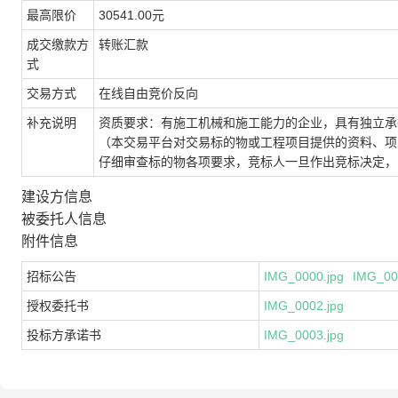
最高限价
30541.00元
成交缴款方
转账汇款
式
交易方式
在线自由竞价反向
补充说明
资质要求：有施工机械和施工能力的企业，具有独立承
（本交易平台对交易标的物或工程项目提供的资料、项
仔细审查标的物各项要求，竞标人一旦作出竞标决定，
建设方信息
被委托人信息
附件信息
招标公告
IMG_0000.jpg
IMG_00
授权委托书
IMG_0002.jpg
投标方承诺书
IMG_0003.jpg