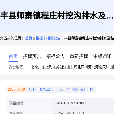
丰县师寨镇程庄村挖沟排水及秸
您当前的位置：
首页
招标｜招标公告
丰县师寨镇程庄村挖沟排水及秸
秆堆放点垃圾清理项目
首页
招标预告
招标公告
重新招标
中标通知
省份地区：
北京
广东
上海
江苏
浙江
山东
湖北
四川
河北
河南
天津
山
2026-08-09
招标｜招标公告
江苏省
|
徐州市
|
丰县
项目编号
320321106N25120003
发布时间
2025-12-06 11:11:11