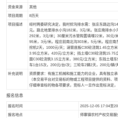
资金来源
其他
项目周期
8历天
项目描述
经村两委研究决定，我村挖沟排水需：张庄东路边沟148米
元。路北地里排水小沟182米，3元/米。张庄南排水小
292米，3元/米；30厘米污水管购置填埋22米，30元/
95米，3元/米。程庄前南北沟303米，5元/米。程庄
挖机2天，1000元/天；涵管底板C30砼浇筑1.45立方
3.95立方米，420元/立方米；挡土墙C30砼浇筑15.7
面C30砼浇筑3.15立方米，380元/立方米；东挡土
车1台15次，200元/台/次；三轮车2辆2天，200元
补充说明
资质要求：有施工机械和施工能力的企业，具有独立承
（本交易平台对交易标的物或工程项目提供的资料、项
仔细审查标的物各项要求，竞标人一旦作出竞标决定，
报名信息
报名时间
2025-12-05 17:04至20
报名地点
师寨镇农村产权交易服