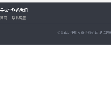
寻标宝
联系我们
首页
联系客服
© Baidu
使用爱番番前必读
沪ICP备
NEW
HOT
暂时没有搜索结果…