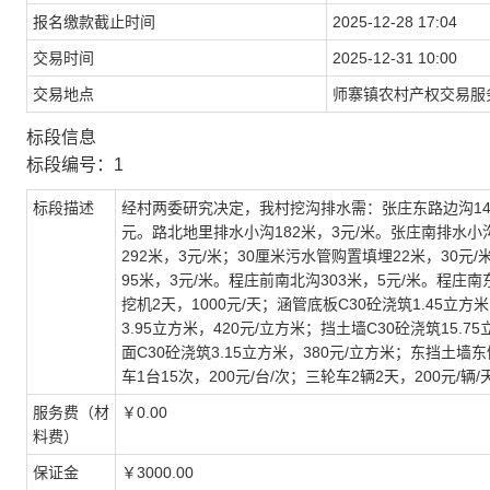
报名缴款截止时间
2025-12-28 17:04
交易时间
2025-12-31 10:00
交易地点
师寨镇农村产权交易服
标段信息
标段编号：1
标段描述
经村两委研究决定，我村挖沟排水需：张庄东路边沟148米
元。路北地里排水小沟182米，3元/米。张庄南排水小
292米，3元/米；30厘米污水管购置填埋22米，30元/
95米，3元/米。程庄前南北沟303米，5元/米。程庄
挖机2天，1000元/天；涵管底板C30砼浇筑1.45立方
3.95立方米，420元/立方米；挡土墙C30砼浇筑15.7
面C30砼浇筑3.15立方米，380元/立方米；东挡土
车1台15次，200元/台/次；三轮车2辆2天，200元
服务费（材
￥0.00
料费）
保证金
￥3000.00