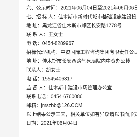
六、公示时间：
2021
年
06
月
04
日至
2021
年
06
月
06
七、招 标 人：佳木斯市新时代城市基础设施建设
地 址：黑龙江省佳木斯市郊区长安路
1778
号
联 系 人：王女士
电 话：
0454-8289967
招标代理机构：中资国际工程咨询集团有限责任公
地 址：佳木斯市长安西路气象局院内中资办公楼
联系人：胡女士
电 话：
15545406817
监 督 人：佳木斯市建设市场管理办公室
联系电话：
0454-6760086
邮箱：
jmszbb@126.COM
以上结果公示三天，相关单位如有异议请以书面形
日期：
2021
年
06
月
04
日