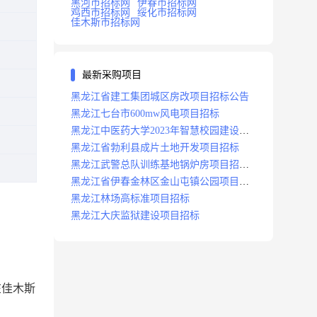
黑河市招标网
伊春市招标网
鸡西市招标网
绥化市招标网
佳木斯市招标网
最新采购项目
黑龙江省建工集团城区房改项目招标公告
黑龙江七台市600mw风电项目招标
黑龙江中医药大学2023年智慧校园建设项
目招标公告
黑龙江省勃利县成片土地开发项目招标
黑龙江武警总队训练基地锅炉房项目招标
公示
黑龙江省伊春金林区金山屯镇公园项目招
标公告
黑龙江林场高标准项目招标
黑龙江大庆监狱建设项目招标
在佳木斯