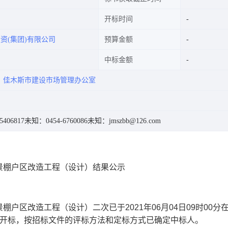
开标时间
资(集团)有限公司
预算金额
中标金额
司
佳木斯市建设市场管理办公室
406817
未知：0454-6760086
未知：jmszbb@126.com
景棚户区改造工程（设计）结果公示
景棚户区改造工程（设计）二次已于
2021
年
06
月
04
日
09
时
00
分
开标，按招标文件的评标方法和定标方式已确定中标人。