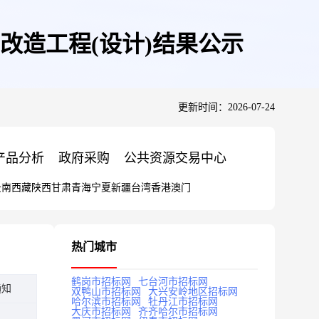
改造工程(设计)结果公示
更新时间：2026-07-24
产品分析
政府采购
公共资源交易中心
云南
西藏
陕西
甘肃
青海
宁夏
新疆
台湾
香港
澳门
热门城市
鹤岗市招标网
七台河市招标网
通知
双鸭山市招标网
大兴安岭地区招标网
哈尔滨市招标网
牡丹江市招标网
大庆市招标网
齐齐哈尔市招标网