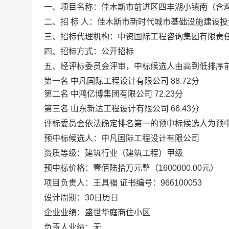
一、项目名称：佳木斯市前进区四丰湖小镇南（含
二、招 标 人：佳木斯市新时代城市基础设施建设
三、招标代理机构：中资国际工程咨询集团有限责
四、招标方式：公开招标
五、经评标委员会评审，中标候选人由高到低排序
第一名 中凡国际工程设计有限公司
88.72
分
第二名 中鸿亿博集团有限公司
72.23
分
第三名 山东新达工程设计有限公司
66.43
分
评标委员会依法确定排名第一的预中标候选人为预
预中标候选人：中凡国际工程设计有限公司
资质等级：建筑行业（建筑工程）甲级
预中标价格：壹佰陆拾万元整（
1600000.00
元）
项目负责人：王具福 证书编号：
966100053
设计周期：
30
日历日
企业业绩：盛世华庭商住小区
负责人业绩：无