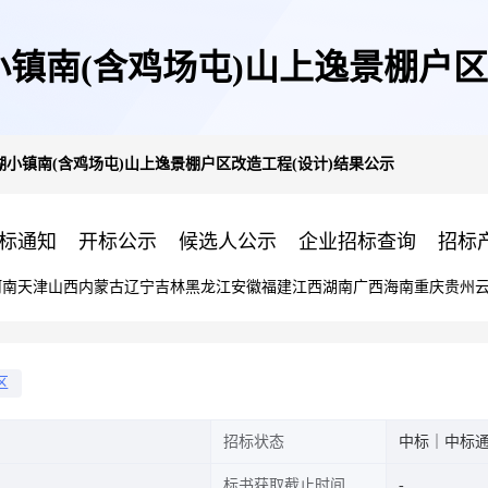
镇南(含鸡场屯)山上逸景棚户区
小镇南(含鸡场屯)山上逸景棚户区改造工程(设计)结果公示
标通知
开标公示
候选人公示
企业招标查询
招标
河南
天津
山西
内蒙古
辽宁
吉林
黑龙江
安徽
福建
江西
湖南
广西
海南
重庆
贵州
区
招标状态
中标｜中标
标书获取截止时间