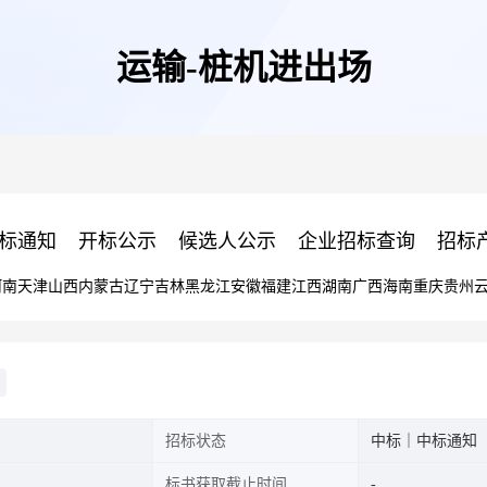
运输-桩机进出场
标通知
开标公示
候选人公示
企业招标查询
招标
河南
天津
山西
内蒙古
辽宁
吉林
黑龙江
安徽
福建
江西
湖南
广西
海南
重庆
贵州
招标状态
中标｜中标通知
标书获取截止时间