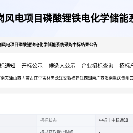
岗风电项目磷酸锂铁电化学储能
岗风电项目磷酸锂铁电化学储能系统采购中标结果公告
标通知
开标公示
候选人公示
企业招标查询
招标
河南
天津
山西
内蒙古
辽宁
吉林
黑龙江
安徽
福建
江西
湖南
广西
海南
重庆
贵州
招标状态
中标｜中标通知
标书获取截止时间