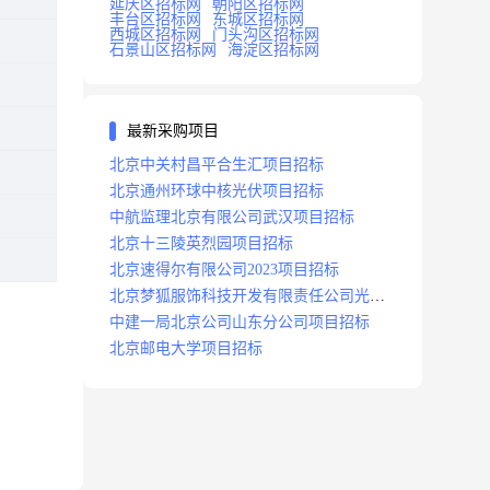
延庆区招标网
朝阳区招标网
丰台区招标网
东城区招标网
西城区招标网
门头沟区招标网
石景山区招标网
海淀区招标网
最新采购项目
北京中关村昌平合生汇项目招标
北京通州环球中核光伏项目招标
中航监理北京有限公司武汉项目招标
北京十三陵英烈园项目招标
北京速得尔有限公司2023项目招标
北京梦狐服饰科技开发有限责任公司光绿
能项目招标公告
中建一局北京公司山东分公司项目招标
北京邮电大学项目招标