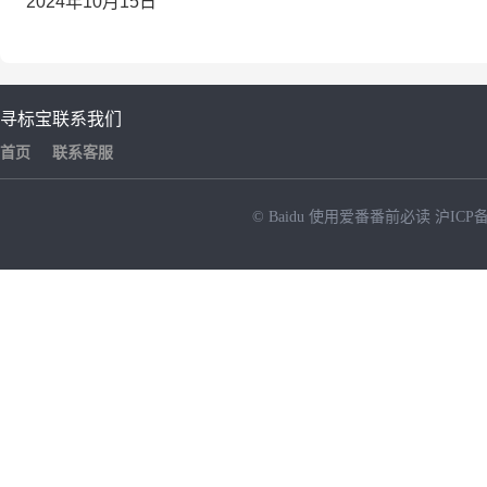
2024年10月15日
寻标宝
联系我们
首页
联系客服
© Baidu
使用爱番番前必读
沪ICP备
NEW
HOT