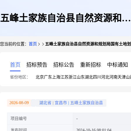
五峰土家族自治县自然资源和规
您当前的位置：
首页
五峰土家族自治县自然资源和规划局国有土地划
划局国有土地划拨用地批前公示
首页
招标预告
招标公告
重新招标
中标通知
省份地区：
北京
广东
上海
江苏
浙江
山东
湖北
四川
河北
河南
天津
山
2026-08-09
湖北省
|
宜昌市
|
五峰土家族自治县
项目编号
发布时间
2024-10-16 08:01:04