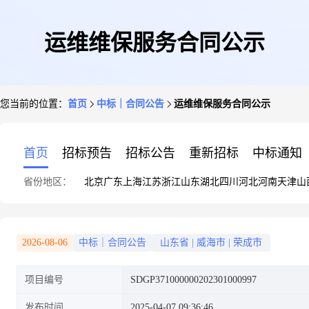
运维维保服务合同公示
您当前的位置：
首页
中标｜合同公告
运维维保服务合同公示
首页
招标预告
招标公告
重新招标
中标通知
省份地区：
北京
广东
上海
江苏
浙江
山东
湖北
四川
河北
河南
天津
山
2026-08-06
中标｜合同公告
山东省
|
威海市
|
荣成市
项目编号
SDGP371000000202301000997
发布时间
2025-04-07 09:36:46