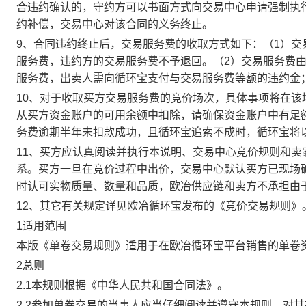
合违约确认的，守约方可以书面方式向交易中心申请强制执
约补偿，交易中心对该合同的义务终止。
9、合同违约终止后，交易服务费的收取方式如下：（1）
服务费，违约方的交易服务费不予退回。（2）交易服务费
服务费，出卖人需向循环宝支付与交易服务费等额的违约金
10、对于收取买方交易服务费的竞价场次，具体事项将在
从买方资金账户的可用余额中扣除，请确保资金账户中有足
务费逾期半年未扣款成功，且循环宝追索不成时，循环宝将
11、买方应认真阅读并执行本说明、交易中心竞价规则和
系。买方一旦在竞价过程中出价，交易中心默认买方已现场
时认可实物质量、数量和品质，欧冶供应链和卖方不承担由
12、其它有关规定详见欧冶循环宝发布的《竞价交易规则》
1适用范围
本版《单卷交易规则》适用于在欧冶循环宝平台销售的单卷
2总则
2.1本规则根据《中华人民共和国合同法》。
2.2参加单卷交易的当事人应当仔细阅读并遵守本规则，对