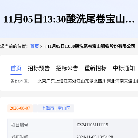
11月05日13:30酸洗尾卷宝山钢
您当前的位置：
首页
11月05日13:30酸洗尾卷宝山钢铁股份有限公司
铁股份有限公司
首页
招标预告
招标公告
重新招标
中标通知
省份地区：
北京
广东
上海
江苏
浙江
山东
湖北
四川
河北
河南
天津
山
2026-08-07
上海市
|
宝山区
项目编号
ZZ2411051111115
发布时间
2024-11-05 13:54:28