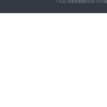
© Baidu
使用爱番番前必读
沪ICP备
NEW
HOT
暂时没有搜索结果…