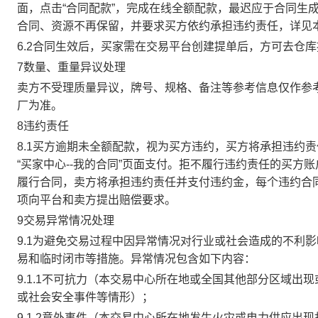
面，点击“合同配款”，完成在线全额配款，最迟应于合同生成当
合同、资源不再保留，并要求买方依约承担违约责任，详见
6.2合同生效后，买家需在交易平台创建提单后，方可去仓
7数量、重量异议处理
卖方不受理质量异议，牌号、规格、备注等参考信息仅作参
厂为准。
8违约责任
8.1买方逾期未全额配款，视为买方违约，买方将承担违约
“买家中心--我的合同”页面支付。拒不履行违约责任的买
履行合同，卖方将承担违约责任并支付违约金，每个违约合同
项向平台和卖方提出赔偿要求。
9交易异常情况处理
9.1为避免交易过程中因异常情况对行业或社会造成的不利
易和临时闭市等措施。异常情况包含如下内容：
9.1.1不可抗力（本交易中心所在地或全国其他部分区域
或社会安全事件等情形）；
9.1.2意外事件（本交易中心所在地发生火灾或电力供应出