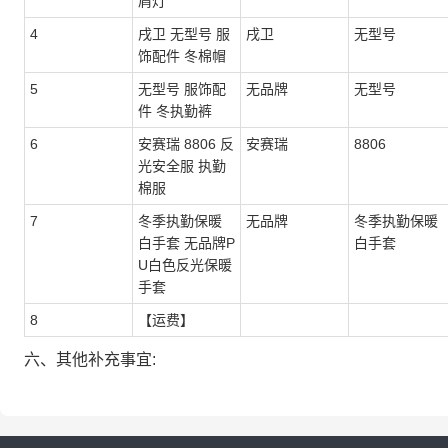
肩灯
4
戌卫 无型号 服
戌卫
无型号
饰配件 冬棉帽
5
无型号 服饰配
无品牌
无型号
件 冬执勤裤
6
安赛瑞 8806 反
安赛瑞
8806
光安全服 执勤
棉服
7
冬季执勤保暖
无品牌
冬季执勤保暖
白手套 无品牌P
白手套
U白色反光保暖
手套
8
【运费】
六、其他补充事宜: