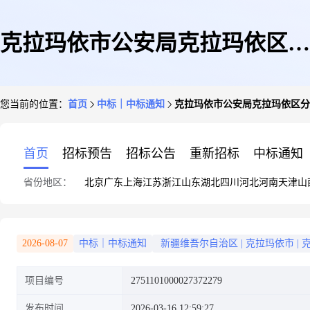
克拉玛依市公安局克拉玛依区分
您当前的位置：
首页
中标｜中标通知
克拉玛依市公安局克拉玛依区分
局关于户外照明的网上超市采购
首页
招标预告
招标公告
重新招标
中标通知
省份地区：
北京
广东
上海
江苏
浙江
山东
湖北
四川
河北
河南
天津
山
项目成交公告
2026-08-07
中标｜中标通知
新疆维吾尔自治区
|
克拉玛依市
|
项目编号
2751101000027372279
发布时间
2026-03-16 12:59:27