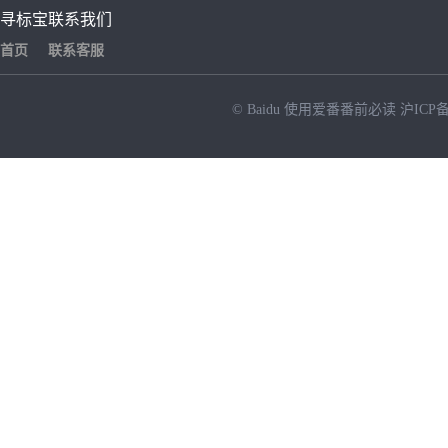
寻标宝
联系我们
首页
联系客服
© Baidu
使用爱番番前必读
沪ICP备
NEW
HOT
暂时没有搜索结果…