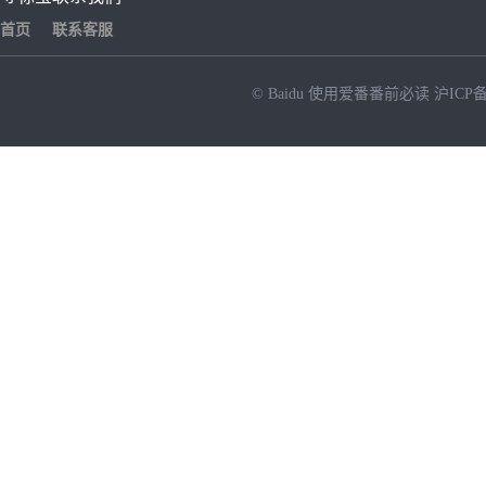
首页
联系客服
© Baidu
使用爱番番前必读
沪ICP备
NEW
HOT
暂时没有搜索结果…