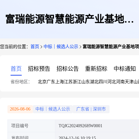
富瑞能源智慧能源产业基地项
您当前的位置：
首页
中标｜候选人公示
富瑞能源智慧能源产业基地项
目-瓷砖采购中标候选人公示
首页
招标预告
招标公告
重新招标
中标通知
省份地区：
北京
广东
上海
江苏
浙江
山东
湖北
四川
河北
河南
天津
山
2026-08-06
中标｜候选人公示
广东省
|
深圳市
项目编号
TQJG20240926HW0001
发布时间
2024-12-16 10:19:15