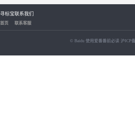
寻标宝
联系我们
首页
联系客服
© Baidu
使用爱番番前必读
沪ICP备
NEW
HOT
暂时没有搜索结果…