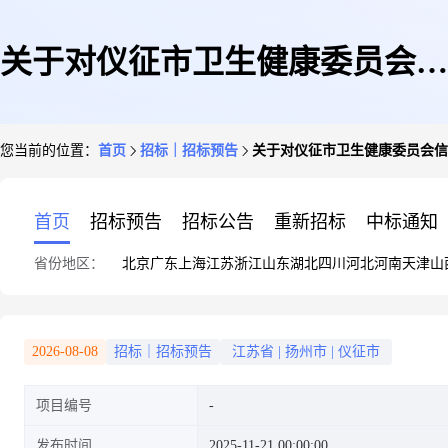
关于对仪征市卫生健康委员会信
您当前的位置：
首页
招标｜招标预告
关于对仪征市卫生健康委员会信
息化设备采购项目采购需求公开
首页
招标预告
招标公告
重新招标
中标通知
省份地区：
北京
广东
上海
江苏
浙江
山东
湖北
四川
河北
河南
天津
山
征求意见
2026-08-08
招标｜招标预告
江苏省
|
扬州市
|
仪征市
项目编号
发布时间
2025-11-21 00:00:00