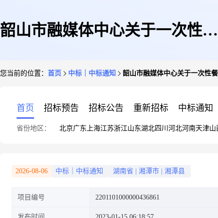
韶山市融媒体中心关于一次性餐
您当前的位置：
首页
中标｜中标通知
韶山市融媒体中心关于一次性餐
盒的网上超市采购项目成交公告
首页
招标预告
招标公告
重新招标
中标通知
省份地区：
北京
广东
上海
江苏
浙江
山东
湖北
四川
河北
河南
天津
山
2026-08-06
中标｜中标通知
湖南省
|
湘潭市
|
湘潭县
项目编号
2201101000000436861
发布时间
2023-01-15 06:18:57