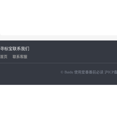
寻标宝
联系我们
首页
联系客服
© Baidu
使用爱番番前必读
沪ICP备
NEW
HOT