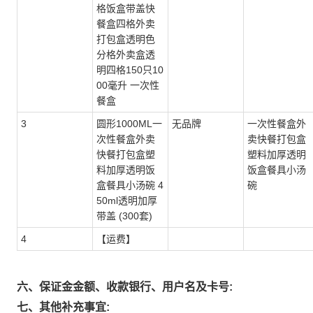
格饭盒带盖快
餐盒四格外卖
打包盒透明色
分格外卖盒透
明四格150只10
00毫升 一次性
餐盒
3
圆形1000ML一
无品牌
一次性餐盒外
次性餐盒外卖
卖快餐打包盒
快餐打包盒塑
塑料加厚透明
料加厚透明饭
饭盒餐具小汤
盒餐具小汤碗 4
碗
50ml透明加厚
带盖 (300套)
4
【运费】
六、保证金金额、收款银行、用户名及卡号:
七、其他补充事宜: