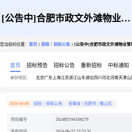
[公告中]合肥市政文外滩物业管
您当前的位置：
首页
招标｜招标公告
[公告中]合肥市政文外滩物业
理有限公司部分项目外幕墙清洗
首页
招标预告
招标公告
重新招标
中标通知
省份地区：
北京
广东
上海
江苏
浙江
山东
湖北
四川
河北
河南
天津
山
服务项目公开招标公告
2026-08-09
招标｜招标公告
安徽省
|
合肥市
|
蜀山区
项目编号
2024BTSWZ00279
发布时间
2024-06-15 23:53:31