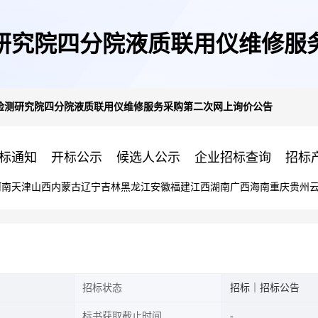
研究院四分院液质联用仪维修服
检测研究院四分院液质联用仪维修服务采购第二次网上询价公告
标通知
开标公示
候选人公示
企业招标查询
招标
河南
天津
山西
内蒙古
辽宁
吉林
黑龙江
安徽
福建
江西
湖南
广西
海南
重庆
贵州
招标状态
招标｜招标公告
标书获取截止时间