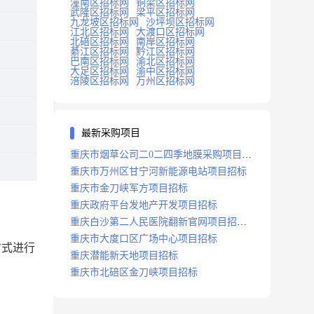
潼南区招标网
铜梁区招标网
武隆区招标网
梁平区招标网
九龙坡区招标网
沙坪坝区招标网
江北区招标网
大渡口区招标网
北碚区招标网
南岸区招标网
綦江区招标网
黔江区招标网
巴南区招标网
渝北区招标网
大足区招标网
渝中区招标网
涪陵区招标网
万州区招标网
最新采购项目
重庆市烟草公司二0二四季地膜采购项目招
标公告
重庆市万州区甘宁河新能源电站项目招标
重庆市金刀峡军方项目招标
重庆政府平台发地产开发项目招标
重庆白沙第二人民医院翻新官网项目招标
公告
重庆市大度口区广场中心项目招标
方式进行
重庆潜能新天地项目招标
重庆市北碚区金刀峡项目招标