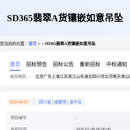
SD365翡翠A货镶嵌如意吊坠
您当前的位置：
首页
SD365翡翠A货镶嵌如意吊坠
首页
招标预告
招标公告
重新招标
中标通知
省份地区：
北京
广东
上海
江苏
浙江
山东
湖北
四川
河北
河南
天津
山
2026-08-07
四川省
|
成都市
|
金牛区
项目编号
发布时间
2026-01-08 00:00:00