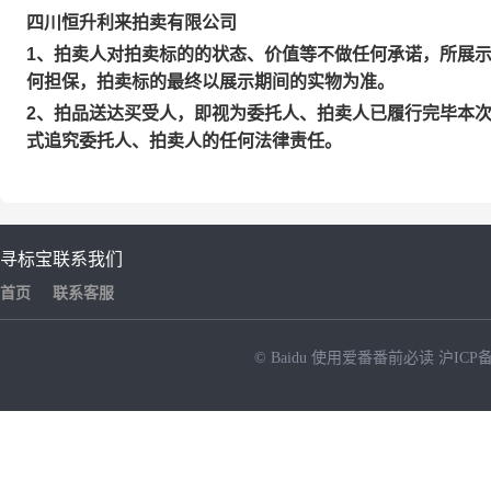
四川恒升利来拍卖有限公司
1、拍卖人对拍卖标的的状态、价值等不做任何承诺，所展
何担保，拍卖标的最终以展示期间的实物为准。
2、拍品送达买受人，即视为委托人、拍卖人已履行完毕本
式追究委托人、拍卖人的任何法律责任。
寻标宝
联系我们
首页
联系客服
© Baidu
使用爱番番前必读
沪ICP备
NEW
HOT