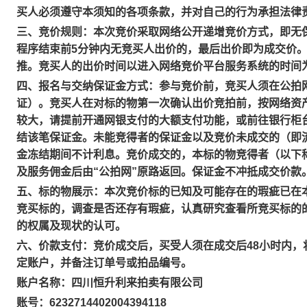
买人必须遵守本须知的各项条款，并对自己的行为承担法律
三、竞价规则：本次竞价采取网络公开递增竞价方式，即无
程序结束前5分钟内无竞买人出价的，最后出价即为成交价
推。竞买人的出价时间以进入网络竞价平台服务系统的时间
四、报名与交纳保证金方式：参与竞价前，竞买人须在公拍
证）。竞买人在对标的物第一次确认出价竞拍前，按网络资
较大，请提前开通网银支付的大额支付功能，或前往银行柜
结该笔保证金。未能竞得者的保证金以及竞价未成交的（即
金冻结期间不计利息。竞价成交的，本标的物竞得者（以下
及服务佣金后由“公拍网”原路返回。保证金不冲抵成交价款
五、标的物展示：本次竞价标的已知及可能存在的瑕疵已在
竞买标的，调查是否还存有瑕疵，认真研究查看所竞买标的
的权属及现状的认可。
六、价款支付：竞价成交后，买受人须在成交后48小时内
定账户，并备注订单号或拍品编号。
账户名称：四川恒升利来拍卖有限公司
账号：6232714402004394118