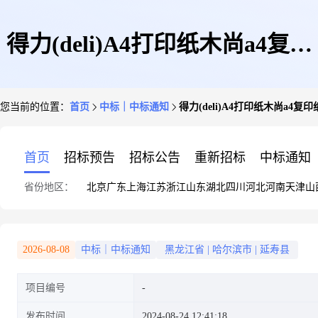
得力(deli)A4打印纸木尚a4复印
您当前的位置：
首页
中标｜中标通知
得力(deli)A4打印纸木尚a4复印
纸70g一箱8包
首页
招标预告
招标公告
重新招标
中标通知
省份地区：
北京
广东
上海
江苏
浙江
山东
湖北
四川
河北
河南
天津
山
2026-08-08
中标｜中标通知
黑龙江省
|
哈尔滨市
|
延寿县
项目编号
发布时间
2024-08-24 12:41:18