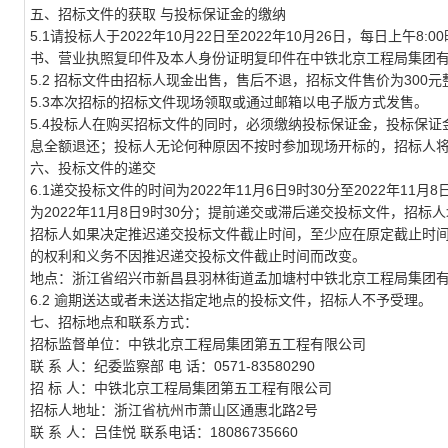
五、招标文件的获取
与投标保证金的缴纳
5.1请投标人于
2022
年
10
月
22
日至
2022
年
10
月
26
日，每日上午
8:
书、营业执照复印件及本人身份证明复印件在
中铁北京工程局集团
5.2 招标文件由招标人现金出售，售后不退，招标文件售价为
300
5.3本次招标的招标文件
现场领取或通过邮箱以
电子版
方式发售。
5.4投标人在购买招标文件的同时，必须缴纳投标保证金，投标保证
息全额退还；投标人无论何种原因不按时参加现场开标的，招标人
六、投标文件的递交
6.1递交投标文件的时间为
2022
年
11
月
6
日
9
时
30
分至
2022
年
11
月
8
为
2022
年
11
月
8
日
9
时
30
分；提前递交或滞后递交投标文件，招标人
招标人如果决定推迟递交投标文件截止时间，至少应在原定截止时
的权利和义务不因推迟递交投标文件截止时间而改变。
地点：
浙江省绍兴市新昌县羽林街道孟加塘村中铁北京工程局集团
6.2 逾期送达或者未送达指定地点的投标文件，招标人不予受理。
七、
招标地点和联系方式
：
招标监督单位：
中铁北京工程局集团第五工程有限公司
联
系
人：
纪委监察部
电
话：
0571-83580290
招
标
人：
中铁北京工程局集团
第五工程有限公司
招标人地址：
浙江省杭州市萧山区通惠北路
2号
联
系
人：吕佳悦
联系电话：
18086735660