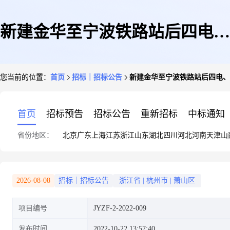
新建金华至宁波铁路站后四电、
您当前的位置：
首页
招标｜招标公告
新建金华至宁波铁路站后四电、
站房、信息及相关工程JYZF-2
首页
招标预告
招标公告
重新招标
中标通知
省份地区：
北京
广东
上海
江苏
浙江
山东
湖北
四川
河北
河南
天津
山
标南山湖站钢结构雨棚工程招标
2026-08-08
招标｜招标公告
浙江省
|
杭州市
|
萧山区
项目编号
JYZF-2-2022-009
公告
发布时间
2022-10-22 13:57:40