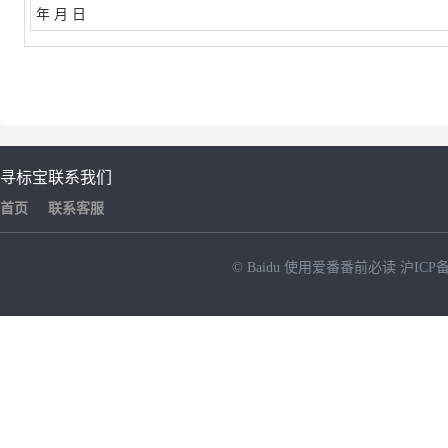
年
月
日
寻标宝
联系我们
首页
联系客服
© Baidu
使用爱番番前必读
沪ICP备
NEW
HOT