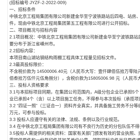
(招标编号:
J
YZF-2-2022-00
9
)
一、招标条件
中铁北京工程局集团有限公司新建金华至宁波铁路站后四电、站房
件，现由中铁北京工程局集团
第五工程
有限公司进行公开招标。
二、项目概况与招标内容
2.1
项目概况：中铁北京工程局集团有限公司新建金华至宁波铁路站
要分布于
浙江省嵊州市
。
2.2招标内容：
本项目
南山湖站钢结构雨棚
工程
具体
工程量
见招标文件。
2.3最高投标限价：
不含税价款为
14500006.40元（人民币大写：壹仟肆佰伍拾万零陆
佰叁拾万伍仟元伍角捌分），含税价款为15805006.98 元（人
三、投标人资格要求
3.1与本招标项目同期，在集团公司范围内，A级分包企业已承担5
业已承担4个（含）以上项目施工任务，不得参与本次投标（承揽项
3.2 “四证一照”（三证合一）资料齐全真实，并具备施工劳务不
万元，可参与投标。
3.3 投标人应遵守有关的法律、法规、条例以及行业规范。
3.4 在
中铁北京工程局集团有限公司
有不良行为历史的分包队伍不得
3.5投标人需提供的相关资料：国家有关部门颁发有效的营业执照