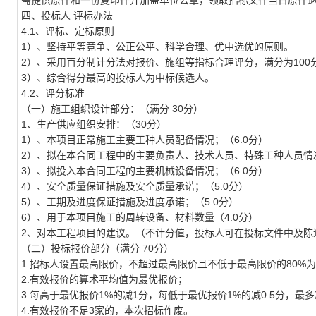
需提供原件和一份
复印件并加盖单位公章，领取招标文件当日原件
四、投标人
评标办法
4.1、评标、定标原则
1）、坚持平等竞争、公正公平、科学合理、优中选优的原则。
2）、采用百分制计分法对报价、施组等指标合理评分，满分为100
3）、综合得分最高的投标人为中标候选人。
4.2、评分标准
（一）施工组织设计部分：（满分
30分）
1、生产供应组织安排：（30分）
1）、本项目正常施工主要工种人员配备情况；（6.0分）
2）、拟在本合同工程中的主要负责人、技术人员、特殊工种人员情况
3）、拟投入本合同工程的主要机械设备情况；（6.0分）
4）、安全质量保证措施及安全质量承诺；（5.0分）
5）、工期及进度保证措施及进度承诺；（5.0分）
6）、用于本项目施工的周转设备、材料数量（4.0分）
2、对本工程项目的建议。（不计分值，投标人可在投标文件中及陈
（二）投标报价部分（满分
70分）
1.招标人设置最高限价，不超过最高限价且不低于最高限价的80%
2.有效报价的算术平均值为最优报价；
3.每高于最优报价1%的减1分，每低于最优报价1%的减0.5分，最多
4.有效报价不足3家的，本次招标作废。