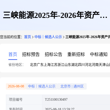
三峡能源2025年-2026年资产评
您当前的位置：
首页
中标｜候选人公示
三峡能源2025年-2026年资
估服务
首页
招标预告
招标公告
重新招标
中标通知
省份地区：
北京
广东
上海
江苏
浙江
山东
湖北
四川
河北
河南
天津
山
2026-08-08
中标｜候选人公示
北京市
|
通州区
项目编号
T251100130497
发布时间
2025-08-18 13:59:27