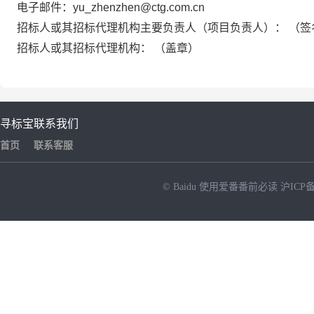
电子邮件：yu_zhenzhen@ctg.com.cn
招标人或其招标代理机构主要负责人（项目负责人）： （签
招标人或其招标代理机构： （盖章）
寻标宝
联系我们
首页
联系客服
© Baidu
使用爱番番前必读
沪ICP备
NEW
HOT