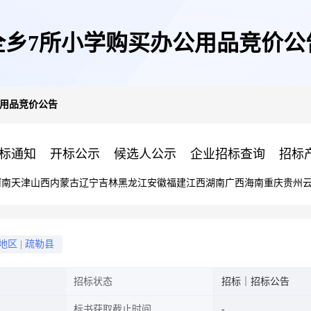
全乡7所小学购买办公用品竞价公
公用品竞价公告
标通知
开标公示
候选人公示
企业招标查询
招标
河南
天津
山西
内蒙古
辽宁
吉林
黑龙江
安徽
福建
江西
湖南
广西
海南
重庆
贵州
地区
|
疏勒县
招标状态
招标｜招标公告
标书获取截止时间