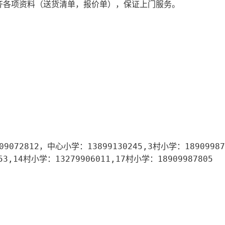
齐各项资料（送货清单，报价单），保证上门服务。
2812，中心小学：13899130245,3村小学：189099878
53,14村小学：13279906011,17村小学：18909987805