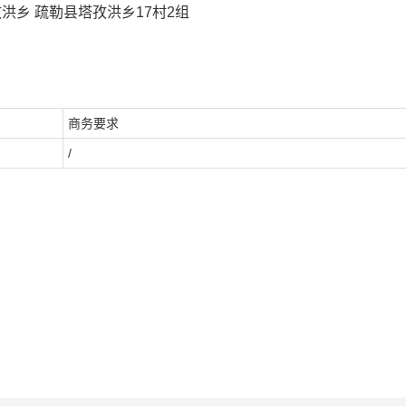
洪乡 疏勒县塔孜洪乡17村2组
商务要求
/