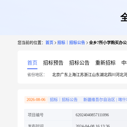
您当前的位置：
首页
招标｜招标公告
全乡7所小学购买办
首页
招标预告
招标公告
重新招标
中
省份地区：
北京
广东
上海
江苏
浙江
山东
湖北
四川
河北
2026-08-06
招标｜招标公告
新疆维吾尔自治区
|
喀什
项目编号
62024040857111096
发布时间
2024-04-08 16:13:36