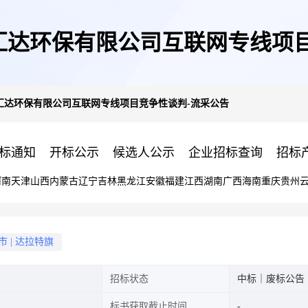
汇达环保有限公司互联网专线项目
汇达环保有限公司互联网专线项目竞争性谈判-流采公告
标通知
开标公示
候选人公示
企业招标查询
招标
河南
天津
山西
内蒙古
辽宁
吉林
黑龙江
安徽
福建
江西
湖南
广西
海南
重庆
贵州
市
|
达拉特旗
招标状态
中标｜废标公告
标书获取截止时间