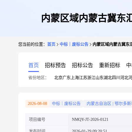
内蒙区域内蒙古冀东
您当前的位置：
首页
中标｜废标公告
内蒙区域内蒙古冀东
首页
招标预告
招标公告
重新招标
中
省份地区：
北京
广东
上海
江苏
浙江
山东
湖北
四川
河北
2026-08-08
中标｜废标公告
内蒙古自治区
|
鄂尔多斯
项目编号
NMQY-JT-2026-0121
发布时间
2026-01-29 09:20:51