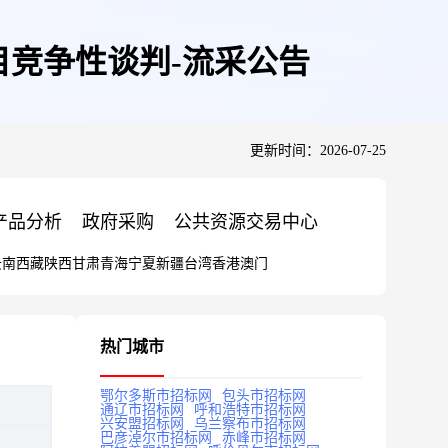
竞争性谈判-流采公告
更新时间：2026-07-25
产品分析
政府采购
公共资源交易中心
云南
西藏
陕西
甘肃
青海
宁夏
新疆
台湾
香港
澳门
热门城市
鄂尔多斯市招标网
包头市招标网
通辽市招标网
呼和浩特市招标网
兴安盟招标网
乌兰察布市招标网
巴彦淖尔市招标网
赤峰市招标网