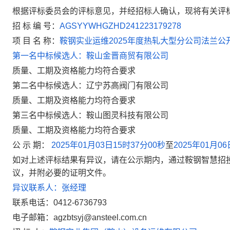
根据评标委员会的评标意见，并经招标人确认，现将有关评
招 标
编 号：
AGSYYWHGZHD241223179278
项 目 名 称：
鞍钢实业运维
2025
年度热轧大型分公司法兰公
第一名中标候选人：鞍山金晋商贸有限公司
质量、工期及资格能力均符合要求
第二名中标候选人：辽宁苏高阀门有限公司
质量、工期及资格能力均符合要求
第三名中标候选人：鞍山图灵科技有限公司
质量、工期及资格能力均符合要求
公 示 期：
2025
年
01
月
03
日
15
时
37
分
00
秒
至
2025
年
01
月
06
如对上述评标结果有异议，请在公示期内
，
通过鞍钢智慧招
议，并附必要
的
证明文件。
异议联系人：张经理
联系电话：
0412-6736793
电子邮箱：
agzbtsyj@ansteel.com.cn