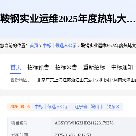
鞍钢实业运维2025年度热轧大型
您当前的位置：
首页
中标｜候选人公示
鞍钢实业运维2025年度热轧
分公司法兰公开招标采购
首页
招标预告
招标公告
重新招标
中标通知
省份地区：
北京
广东
上海
江苏
浙江
山东
湖北
四川
河北
河南
天津
山
2026-08-06
中标｜候选人公示
辽宁省
|
鞍山市
|
铁东区
项目编号
AGSYYWHGZHD241223179278
发布时间
2025-01-03 16:12:53