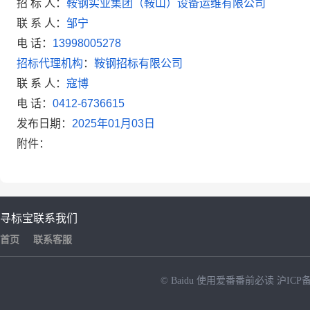
招 标 人：
鞍钢实业集团（鞍山）设备运维有限公司
联 系 人：
邹宁
电
话：
13998005278
招标代理机构
：
鞍钢招标有限公司
联 系 人：
寇博
电
话：
0412-6736615
发布日期：
2025
年
01
月
03
日
附件：
寻标宝
联系我们
首页
联系客服
© Baidu
使用爱番番前必读
沪ICP备