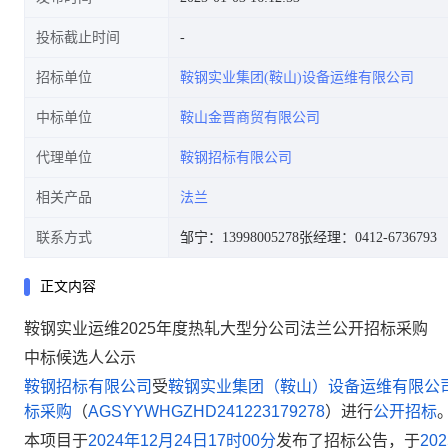
投标截止时间
招标单位
鞍钢实业集团(鞍山)设备运维有限公司
中标单位
鞍山金晋商贸有限公司
代理单位
鞍钢招标有限公司
相关产品
法兰
联系方式
邹宁：13998005278
张经理：0412-6736793
正文内容
鞍钢实业运维2025年度热轧大型分公司法兰公开招标采购
中标候选人公示
鞍钢招标有限公司
受
鞍钢实业集团（鞍山）设备运维有限公
标采购
（
AGSYYWHGZHD241223179278
）
进行
公开招标
本项目于
2024
年
12
月
24
日
17
时
00
分
发布了招标公告，于
202