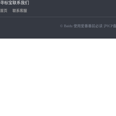
寻标宝
联系我们
首页
联系客服
© Baidu
使用爱番番前必读
沪ICP备
NEW
HOT
暂时没有搜索结果…