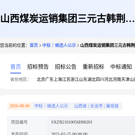
山西煤炭运销集团三元古韩荆宝
您当前的位置：
首页
中标｜候选人公示
山西煤炭运销集团三元古韩荆
煤业有限公司防爆柴油单轨吊机
首页
招标预告
招标公告
重新招标
中标通知
省份地区：
北京
广东
上海
江苏
浙江
山东
湖北
四川
河北
河南
天津
山
车及辅助配套设施项目招标中标
2026-08-06
中标｜候选人公示
山西省
|
长治市
|
襄垣县
项目编号
SXZB21010056H00201
候选人公示
发布时间
2021-02-25 00:00:00