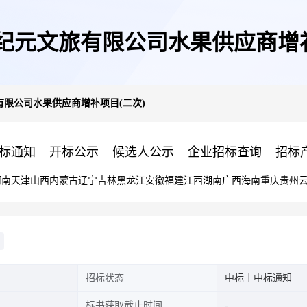
纪元文旅有限公司水果供应商增补
限公司水果供应商增补项目(二次)
标通知
开标公示
候选人公示
企业招标查询
招标
河南
天津
山西
内蒙古
辽宁
吉林
黑龙江
安徽
福建
江西
湖南
广西
海南
重庆
贵州
招标状态
中标｜中标通知
标书获取截止时间