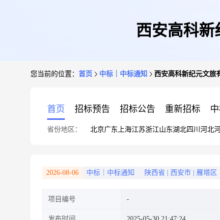
西安高科新
您当前的位置：
首页
中标｜中标通知
西安高科新纪元文旅有
首页
招标预告
招标公告
重新招标
中
省份地区：
北京
广东
上海
江苏
浙江
山东
湖北
四川
河北
2026-08-06
中标｜中标通知
陕西省
|
西安市
|
雁塔区
项目编号
发布时间
2025-05-30 21:47:24