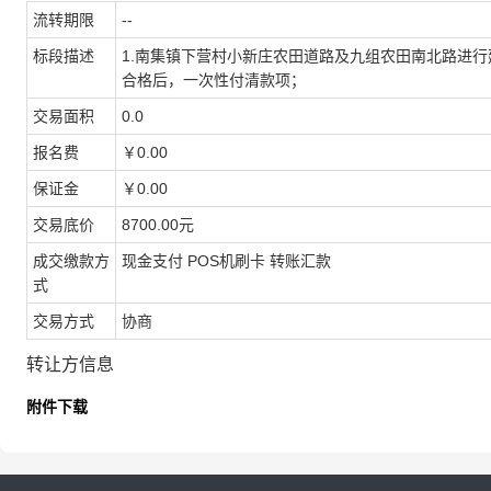
流转期限
--
标段描述
1.南集镇下营村小新庄农田道路及九组农田南北路进行
合格后，一次性付清款项；
交易面积
0.0
报名费
￥0.00
保证金
￥0.00
交易底价
8700.00元
成交缴款方
现金支付 POS机刷卡 转账汇款
式
交易方式
协商
转让方信息
附件下载