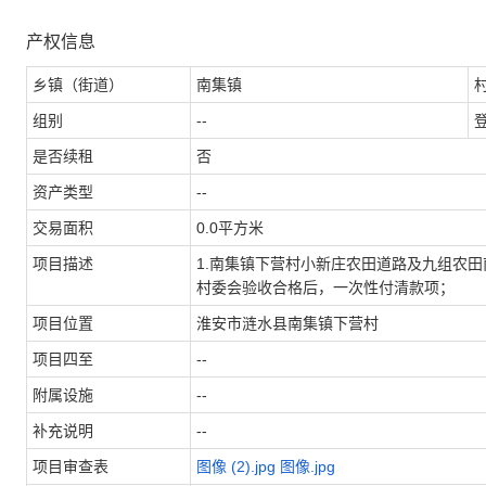
产权信息
乡镇（街道）
南集镇
组别
--
是否续租
否
资产类型
--
交易面积
0.0平方米
项目描述
1.南集镇下营村小新庄农田道路及九组农田
村委会验收合格后，一次性付清款项；
项目位置
淮安市涟水县南集镇下营村
项目四至
--
附属设施
--
补充说明
--
项目审查表
图像 (2).jpg
图像.jpg