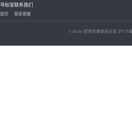
寻标宝
联系我们
首页
联系客服
© Baidu
使用爱番番前必读
沪ICP备
NEW
HOT
暂时没有搜索结果…