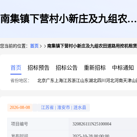
南集镇下营村小新庄及九组农田
您当前的位置：
首页
南集镇下营村小新庄及九组农田道路用挖机租赁
道路用挖机租赁
首页
招标预告
招标公告
重新招标
中标通知
省份地区：
北京
广东
上海
江苏
浙江
山东
湖北
四川
河北
河南
天津
山
2026-08-08
江苏省
|
淮安市
|
涟水县
项目编号
320826111N25100004
发布时间
2025-10-28 00:00:00