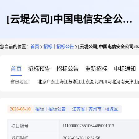
[云堤公司]中国电信安全公司
您当前的位置：
首页
招标｜招标公告
[云堤公司]中国电信安全公司2
2026年安全产品属地客户标准化
首页
招标预告
招标公告
重新招标
中标通知
省份地区：
北京
广东
上海
江苏
浙江
山东
湖北
四川
河北
河南
天津
山
服务包采购项目-标包4:网络安
2026-08-10
招标｜招标公告
江苏省
|
苏州市
|
相城区
项目编号
I11000007551064465001013
全防护产品(西南)资格预审公告
发布时间
2026-03-26 16:32:58