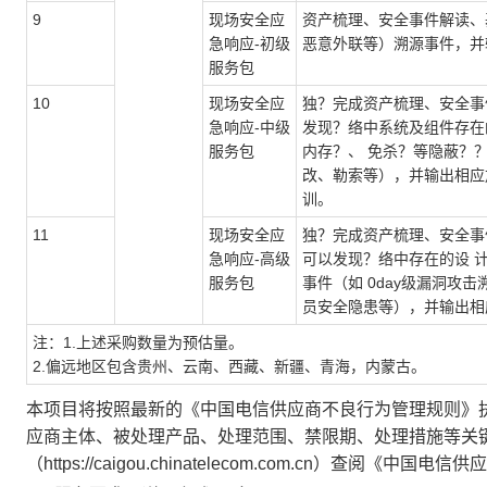
9
现场安全应
资产梳理、安全事件解读、
急响应-初级
恶意外联等）溯源事件，并
服务包
10
现场安全应
独
？
完成资产梳理、安全事
急响应-中级
发现
？
络中系统及组件存在
服务包
内存
？
、 免杀
？
等隐蔽
？
改、勒索等），并输出相应
训。
11
现场安全应
独
？
完成资产梳理、安全事
急响应-高级
可以发现
？
络中存在的设 
服务包
事件（如
0day
级漏洞攻击
员安全隐患等），并输出相
注：1.上述采购数量为预估量。
2.偏远地区包含贵州、云南、西藏、新疆、青海，内蒙古。
本项目将按照最新的《中国电信供应商不良行为管理规则》
应商主体、被处理产品、处理范围、禁限期、处理措施等关
（https://caigou.chinatelecom.com.cn）查阅《