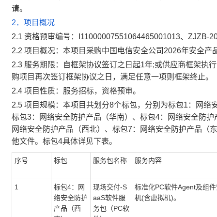
请。
2．项目概况
2.1
资格预审编号：
I11000007551064465001013
、
ZJZB-2
2.2
项目概况：本项目采购中国电信安全公司2026年安全
2.3
服务期限：自框架协议签订之日起
1
年
;
或供应商框架执行
购项目再次签订框架协议之日，满足任意一项则框架终止。
2.4
项目性质：服务招标，资格预审。
2.5
项目规模：本项目共划分8个标包，分别为标包1：网络
标包3：网络安全防护产品（华南）、标包4：网络安全防护
网络安全防护产品（西北）、标包7：网络安全防护产品（东
他文件。标包4具体
详见下表。
序号
标包
服务包名称
服务内容
1
标包4：网
现场交付-S
标准化PC软件Agent及组
络安全防护
aaS软件服
机(含虚拟机)。
产品（西
务包（PC软