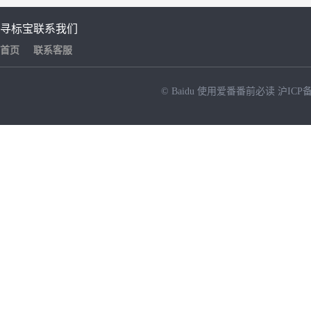
寻标宝
联系我们
首页
联系客服
© Baidu
使用爱番番前必读
沪ICP备
NEW
HOT
暂时没有搜索结果…