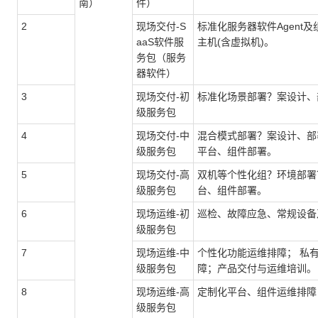
南）
件）
2
现场交付-S
标准化服务器软件
Agent
及
aaS软件服
主机
(
含虚拟机
)
。
务包（服务
器软件）
3
现场交付-初
标准化场景部署
？
案设计、
级服务包
4
现场交付-中
混合模式部署
？
案设计、部
级服务包
平台、组件部署。
5
现场交付-高
双机等个性化组
？
环境部署
级服务包
台、组件部署。
6
现场运维-初
巡检、故障应急、常规设备
级服务包
7
现场运维-中
个性化功能运维排障； 私
级服务包
障；产品交付与运维培训。
8
现场运维-高
定制化平台、组件运维排障
级服务包