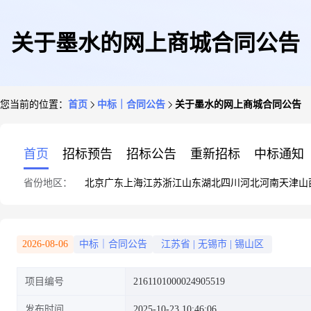
关于墨水的网上商城合同公告
您当前的位置：
首页
中标｜合同公告
关于墨水的网上商城合同公告
首页
招标预告
招标公告
重新招标
中标通知
省份地区：
北京
广东
上海
江苏
浙江
山东
湖北
四川
河北
河南
天津
山
2026-08-06
中标｜合同公告
江苏省
|
无锡市
|
锡山区
项目编号
2161101000024905519
发布时间
2025-10-23 10:46:06