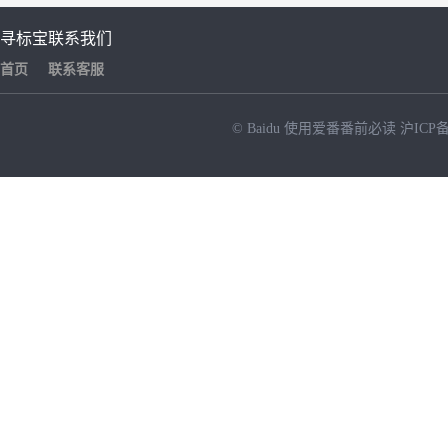
寻标宝
联系我们
首页
联系客服
© Baidu
使用爱番番前必读
沪ICP备
NEW
HOT
暂时没有搜索结果…