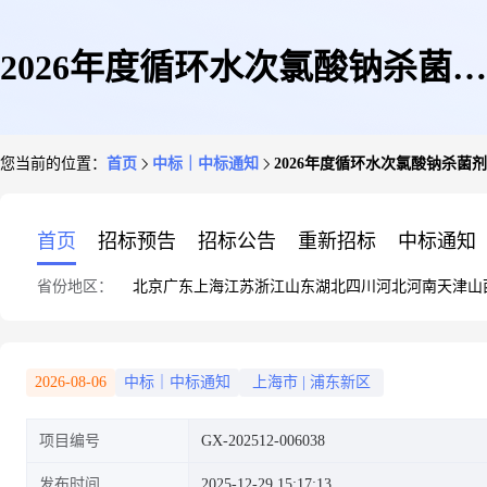
2026年度循环水次氯酸钠杀菌剂
您当前的位置：
首页
中标｜中标通知
2026年度循环水次氯酸钠杀菌
预成交公示
首页
招标预告
招标公告
重新招标
中标通知
省份地区：
北京
广东
上海
江苏
浙江
山东
湖北
四川
河北
河南
天津
山
2026-08-06
中标｜中标通知
上海市
|
浦东新区
项目编号
GX-202512-006038
发布时间
2025-12-29 15:17:13