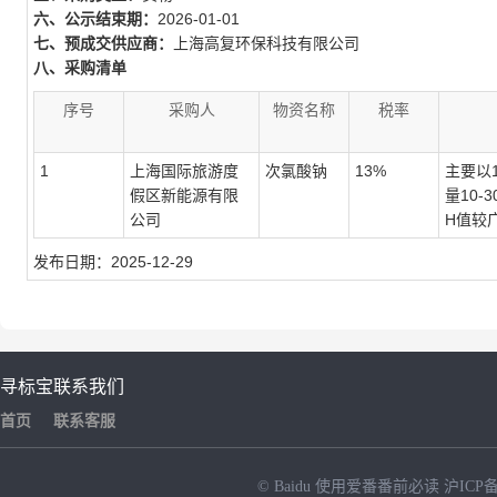
六、公示结束期：
2026-01-01
七、预成交供应商：
上海高复环保科技有限公司
八、采购清单
序号
采购人
物资名称
税率
1
上海国际旅游度
次氯酸钠
13%
主要以1
假区新能源有限
量10
公司
H值较
发布日期：2025-12-29
寻标宝
联系我们
首页
联系客服
© Baidu
使用爱番番前必读
沪ICP备