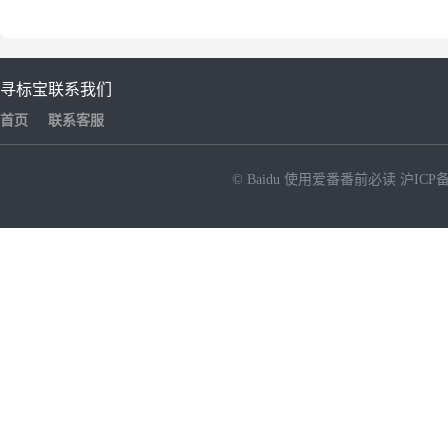
寻标宝
联系我们
首页
联系客服
© Baidu
使用爱番番前必读
沪ICP备
NEW
HOT
暂时没有搜索结果…