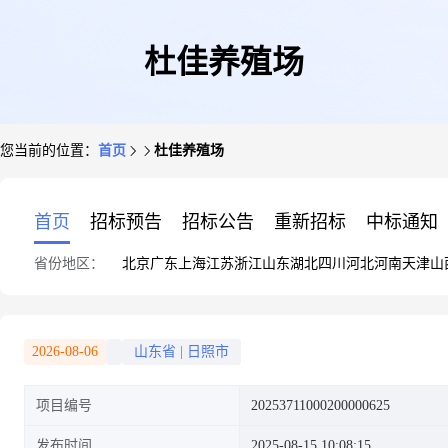
杜佳养殖场
您当前的位置：
首页
杜佳养殖场
首页
招标预告
招标公告
重新招标
中标通知
省份地区：
北京
广东
上海
江苏
浙江
山东
湖北
四川
河北
河南
天津
山
2026-08-06
山东省
|
日照市
项目编号
20253711000200000625
发布时间
2025-08-15 10:08:15