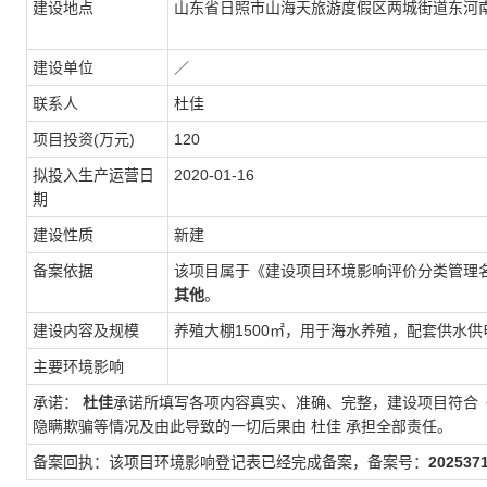
建设地点
山东省日照市山海天旅游度假区两城街道东河
建设单位
／
联系人
杜佳
项目投资(万元)
120
拟投入生产运营日
2020-01-16
期
建设性质
新建
备案依据
该项目属于《建设项目环境影响评价分类管理
其他
。
建设内容及规模
养殖大棚1500㎡，用于海水养殖，配套供水
主要环境影响
承诺：
杜佳
承诺所填写各项内容真实、准确、完整，建设项目符合
隐瞒欺骗等情况及由此导致的一切后果由
杜佳
承担全部责任。
备案回执：该项目环境影响登记表已经完成备案，备案号：
202537