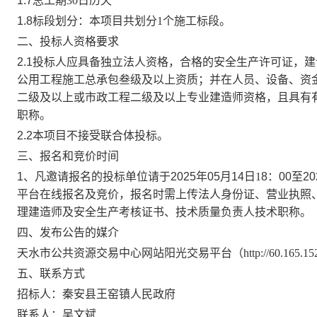
1.
7
总工期
30
日历天
1.
8
标段划分：本项目共划分
1个施工标段。
二、投标人资格要求
2.1投标人应具备独立法人资格，合格的安全生产许可证，
公用
工程施工总承包叁级及以上资质；并在人员、设备、资
二级及以上或市政
工程二级及以上专业建造师资格，且具有
职称。
2.
2
本项目不接受联合体投标。
三、报名和竞价时间
1、凡邀请报名的投标单位请于2025年
05
月
14
日
1
8
：
0
0至20
平台在线报名及竞价，报名时需上传
法人身份证、营业执照
理建造师及安全生产考核证书、技术质量负责人技术职称
。
四、发布公告的媒介
天水市公共资源交易中心网站阳光交易平台（
http://60.165
五、联系方式
招标人：
秦安县王窑镇
人民政府
联系人：
吴文斌