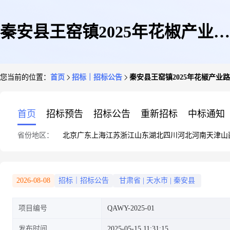
秦安县王窑镇2025年花椒产业路
您当前的位置：
首页
招标｜招标公告
秦安县王窑镇2025年花椒产业
砂化建设项目招标公告
首页
招标预告
招标公告
重新招标
中标通知
省份地区：
北京
广东
上海
江苏
浙江
山东
湖北
四川
河北
河南
天津
山
2026-08-08
招标｜招标公告
甘肃省
|
天水市
|
秦安县
项目编号
QAWY-2025-01
发布时间
2025-05-15 11:31:15