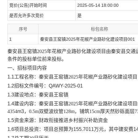
竞价(公告)开始时间
2025-05-14 18:00:00
是否允许多次竞价
是
序号
标包名称
1
秦安县王窑镇2025年花椒产业路砂化建设项目001
秦安县王窑镇
2025年花椒产业路砂化建设项目由秦安县交通
条件的投标单位前来投标。
一、招标项目内容
1.1工程名称：
秦安县王窑镇
2025年花椒产业路砂化建设项目
1.2
招标文件编号：
QAWY-202
5
-
01
1.
3
建设地点：
秦安县王窑镇
1.
4
建设内容：秦安县王
窑
镇
2025年花椒产业路砂化建设项目
4354
m3
，
0.5m双壁波纹管128m，铺筑15cm厚天然砂砾面层73
1.
5
资金来源：财政衔接推进乡村振兴补助资金
1.
6
项目总投资：
项目总预算为
155.7011万元，其中建安费14