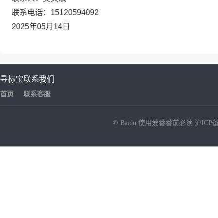
联系电话：
15120594092
202
5
年
05
月
14
日
寻标宝
联系我们
首页
联系客服
© Baidu
使用爱番番前必读
沪ICP备
NEW
HOT