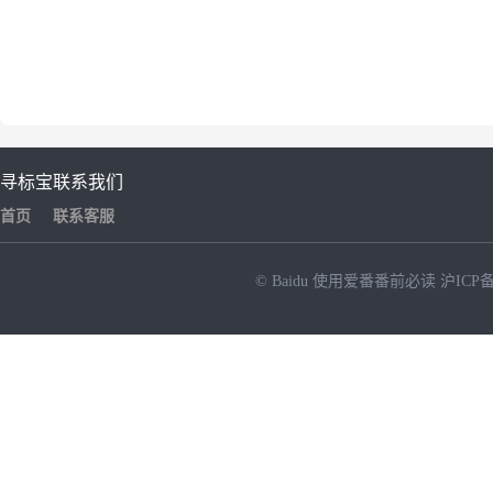
寻标宝
联系我们
首页
联系客服
© Baidu
使用爱番番前必读
沪ICP备
NEW
HOT