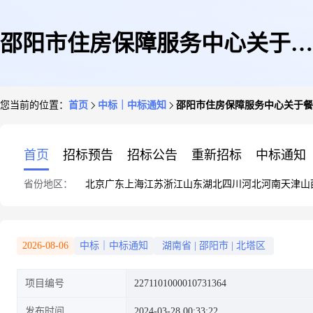
邵阳市住房保障服务中心关于餐
您当前的位置：
首页
中标｜中标通知
邵阳市住房保障服务中心关于餐
饮服务的网上超市采购项目成交
首页
招标预告
招标公告
重新招标
中标通知
省份地区：
北京
广东
上海
江苏
浙江
山东
湖北
四川
河北
河南
天津
山
公告
2026-08-06
中标｜中标通知
湖南省
|
邵阳市
|
北塔区
项目编号
2271101000010731364
发布时间
2024-03-28 00:33:22