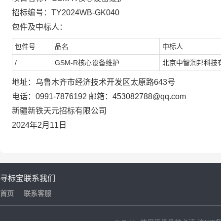
招标编号：
TY2024WB-GK040
包件及中标人：
包件号
品名
中标人
/
GS
M
-R
核心设备维护
北京中智润邦科技
地址：
乌鲁木齐市经济技术开发区太原路
643
号
电话：
0991-7876192
邮箱：
453082788@qq.com
新疆新铁天元招标有限公司
202
4
年
2
月
11
日
寻标宝
联系我们
首页
联系客服