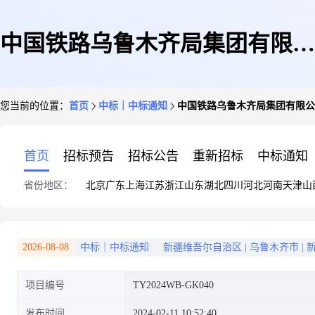
中国铁路乌鲁木齐局集团有限公
您当前的位置：
首页
中标｜中标通知
中国铁路乌鲁木齐局集团有限公
司GSM-R核心设备维护业务外
首页
招标预告
招标公告
重新招标
中标通知
省份地区：
北京
广东
上海
江苏
浙江
山东
湖北
四川
河北
河南
天津
山
包项目中标公告
2026-08-08
中标｜中标通知
新疆维吾尔自治区
|
乌鲁木齐市
|
项目编号
TY2024WB-GK040
发布时间
2024-02-11 10:52:40