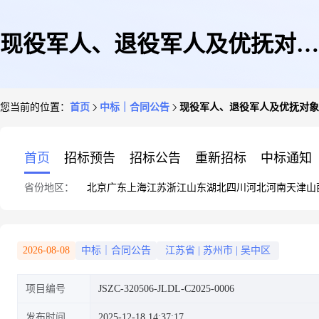
现役军人、退役军人及优抚对象
您当前的位置：
首页
中标｜合同公告
现役军人、退役军人及优抚对象
保险保障现役军人、退役军人及
首页
招标预告
招标公告
重新招标
中标通知
省份地区：
北京
广东
上海
江苏
浙江
山东
湖北
四川
河北
河南
天津
山
优抚对象保险保障002合同
2026-08-08
中标｜合同公告
江苏省
|
苏州市
|
吴中区
项目编号
JSZC-320506-JLDL-C2025-0006
发布时间
2025-12-18 14:37:17