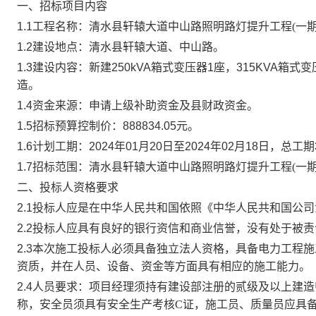
一、招标项目内容
1.1工程名称：
清水县轩辕大道中山路照明路灯提升工程
(一
1.2建设地点：
清水县轩辕大道、中山路
。
1.3建设内容：新建250kVA箱式变压器1座，315KVA
造。
1.4资金来源：
申请上级补助资金及县财政资金。
1.5
招标预算控制价：
888834.05
元。
1.6计划工期：
2024年01月20日
至
2024年02月18日
，总工期
1.7招标范围：
清水县轩辕大道中山路照明路灯提升工程
(一
二、投标人资格要求
2.1投标人应是在中华人民共和国依照《中华人民共和国公
2.2投标人应具有良好的银行资信和商业信誉，没有处于被
2.3本次施工投标人必须具备独立法人资格，
具备电力工程施
资质，并在人员、设备、
资金等方面具有相应的施工能力。
2.4人员要求：
项目经理须持有建设部注册的贰级及以上建造
称，安全员须具有安全生产考核C证，施工员、质量员应具