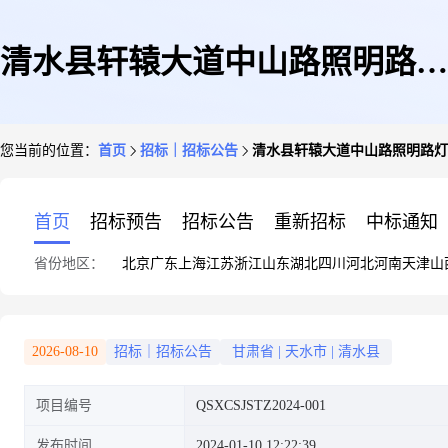
清水县轩辕大道中山路照明路灯
您当前的位置：
首页
招标｜招标公告
清水县轩辕大道中山路照明路灯
提升工程(一期)箱式变压器配电
首页
招标预告
招标公告
重新招标
中标通知
省份地区：
北京
广东
上海
江苏
浙江
山东
湖北
四川
河北
河南
天津
山
安装工程招标公告
2026-08-10
招标｜招标公告
甘肃省
|
天水市
|
清水县
项目编号
QSXCSJSTZ2024-001
发布时间
2024-01-10 12:22:39