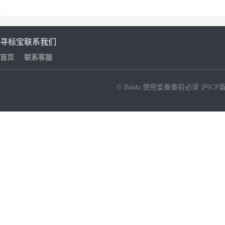
寻标宝
联系我们
首页
联系客服
© Baidu
使用爱番番前必读
沪ICP备
NEW
HOT
暂时没有搜索结果…