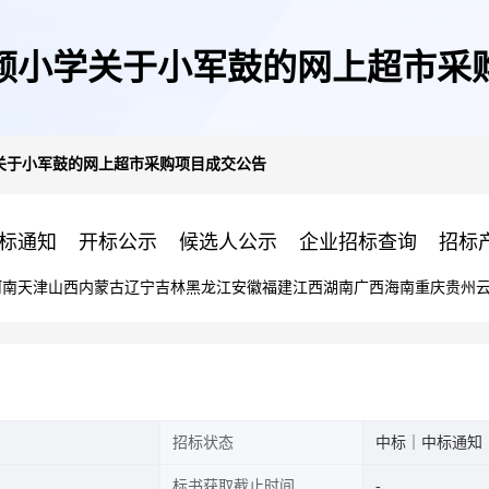
颜小学关于小军鼓的网上超市采
关于小军鼓的网上超市采购项目成交公告
标通知
开标公示
候选人公示
企业招标查询
招标
河南
天津
山西
内蒙古
辽宁
吉林
黑龙江
安徽
福建
江西
湖南
广西
海南
重庆
贵州
招标状态
中标｜中标通知
标书获取截止时间