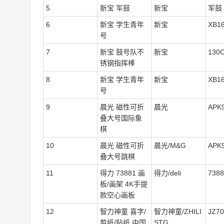
5
新宝 军鼓
新宝
军鼓
6
新宝 学生青年
新宝
XB1
号
7
新宝 鼓号队不
新宝
13
锈钢指挥棒
8
新宝 学生青年
新宝
XB1
号
9
晨光 磁性可折
晨光
APK
叠大号国际象
棋
10
晨光 磁性可折
晨光/M&G
APK
叠大号跳棋
11
得力 73881 画
得力/deli
7388
板/画架 4K手提
款空心画板
12
智力神童 喜字/
智力神童/ZHILI
JZ70
剪纸/贴纸 中国
STG