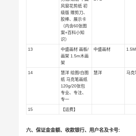
风窗花剪纸 初
级版 赠剪刀、
胶棒、展示卡
（内含60张图
案+百科小知
识）
13
中盛画材 画板/
中盛画材
1.
画架 1.5m木画
架
14
慧洋 绘图/白图
慧洋
马克
纸 马克笔画纸
120g/20张包
专业、专注、
专一
15
【运费】
六、保证金金额、收款银行、用户名及卡号: