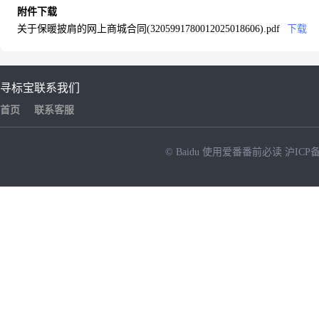
附件下载
关于保暖披肩的网上商城合同(3205991780012025018606).pdf
下载
寻标宝
联系我们
首页
联系客服
© Baidu
使用爱番番前必读
沪ICP备
NEW
HOT