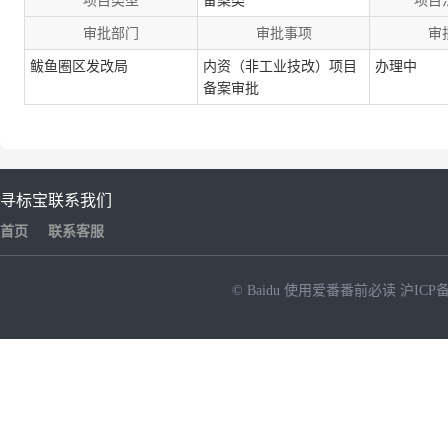
项目类型
备案类
项目
审批部门
审批事项
审
鲅鱼圈区发改局
内资（非工业技改）项目
办理中
备案审批
寻标宝
联系我们
首页
联系客服
© Baidu
使用爱番番前必读
沪ICP备
NEW
HOT