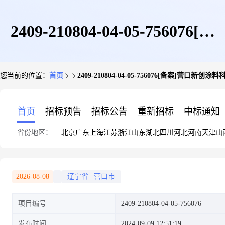
2409-210804-04-05-756076[备
您当前的位置：
首页
2409-210804-04-05-756076[备案]营口
案]营口新创涂料科技有限公司
首页
招标预告
招标公告
重新招标
中标通知
省份地区：
北京
广东
上海
江苏
浙江
山东
湖北
四川
河北
河南
天津
山
100KW光伏项目
2026-08-08
辽宁省
|
营口市
项目编号
2409-210804-04-05-756076
发布时间
2024-09-09 12:51:19