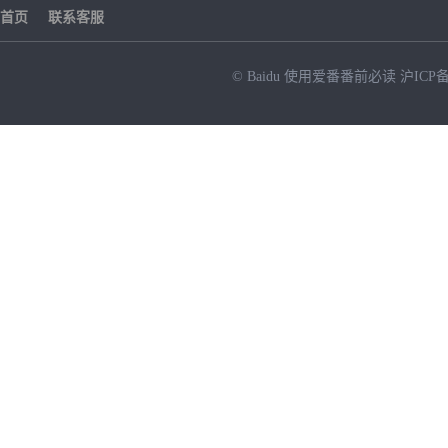
首页
联系客服
© Baidu
使用爱番番前必读
沪ICP备
NEW
HOT
暂时没有搜索结果…