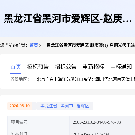
黑龙江省黑河市爱辉区-赵庚涛
您当前的位置：
首页
黑龙江省黑河市爱辉区-赵庚涛(1)-户用光伏电
(1)-户用光伏电站项目-固定资产
首页
招标预告
招标公告
重新招标
中标通知
省份地区：
北京
广东
上海
江苏
浙江
山东
湖北
四川
河北
河南
天津
山
投资项目节能评估审查
2026-08-10
黑龙江省
|
黑河市
|
爱辉区
项目编号
2505-231102-04-05-978793
发布时间
2025-05-26 13:37:34