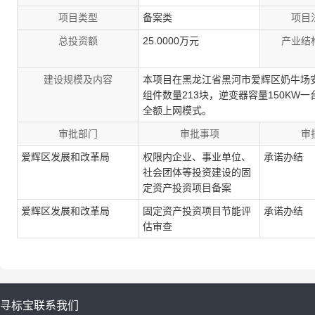
项目类型
备案类
项目
总投资额
25.0000万元
产业结
建设规模及内容
本项目在黑龙江省黑河市爱辉区奶牛场安装光伏
组件数量213块，逆变器容量150KW一台
全额上网模式。
审批部门
审批事项
审
爱辉区发展和改革局
权限内企业、事业单位、
承诺办结
社会团体等投资建设的固
定资产投资项目备案
爱辉区发展和改革局
固定资产投资项目节能评
承诺办结
估审查
寻标宝
联系我们