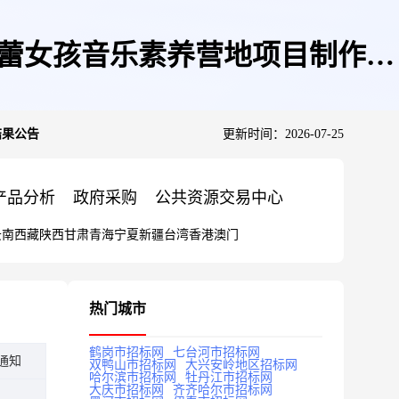
春蕾女孩音乐素养营地项目制作结
结果公告
更新时间：2026-07-25
产品分析
政府采购
公共资源交易中心
云南
西藏
陕西
甘肃
青海
宁夏
新疆
台湾
香港
澳门
热门城市
鹤岗市招标网
七台河市招标网
通知
双鸭山市招标网
大兴安岭地区招标网
哈尔滨市招标网
牡丹江市招标网
大庆市招标网
齐齐哈尔市招标网