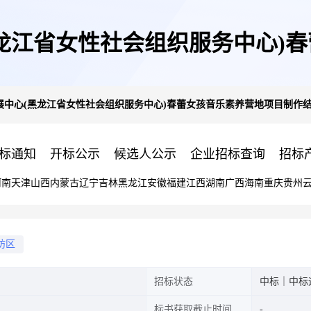
龙江省女性社会组织服务中心)
展中心(黑龙江省女性社会组织服务中心)春蕾女孩音乐素养营地项目制作
果公告
标通知
开标公示
候选人公示
企业招标查询
招标
河南
天津
山西
内蒙古
辽宁
吉林
黑龙江
安徽
福建
江西
湖南
广西
海南
重庆
贵州
坊区
招标状态
中标｜中标
标书获取截止时间