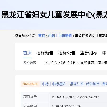
黑龙江省妇女儿童发展中心(黑
您当前的位置：
首页
中标｜中标通知
黑龙江省妇女儿童发
首页
招标预告
招标公告
重新招标
中
省份地区：
北京
广东
上海
江苏
浙江
山东
湖北
四川
河北
2026-08-06
中标｜中标通知
黑龙江省
|
哈尔滨市
|
香
项目编号
HLJGCYC2309010020262332809
发布时间
2026-01-22 10:16:36