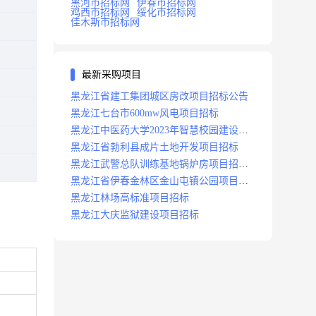
黑河市招标网
伊春市招标网
鸡西市招标网
绥化市招标网
佳木斯市招标网
最新采购项目
黑龙江省建工集团城区房改项目招标公告
黑龙江七台市600mw风电项目招标
黑龙江中医药大学2023年智慧校园建设项
目招标公告
黑龙江省勃利县成片土地开发项目招标
黑龙江武警总队训练基地锅炉房项目招标
公示
黑龙江省伊春金林区金山屯镇公园项目招
标公告
黑龙江林场高标准项目招标
黑龙江大庆监狱建设项目招标