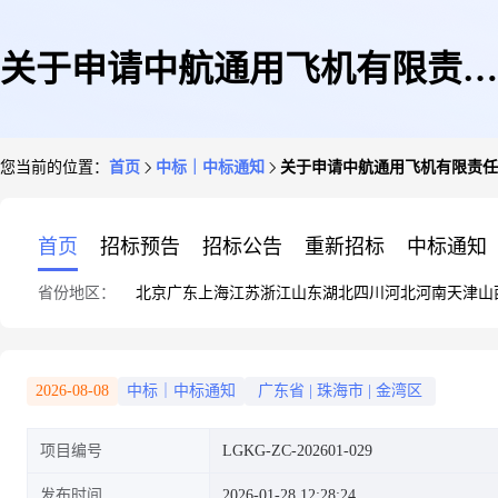
关于申请中航通用飞机有限责任
您当前的位置：
首页
中标｜中标通知
关于申请中航通用飞机有限责任
公司活动器械使用费用招标的请
首页
招标预告
招标公告
重新招标
中标通知
省份地区：
北京
广东
上海
江苏
浙江
山东
湖北
四川
河北
河南
天津
山
示
2026-08-08
中标｜中标通知
广东省
|
珠海市
|
金湾区
项目编号
LGKG-ZC-202601-029
发布时间
2026-01-28 12:28:24