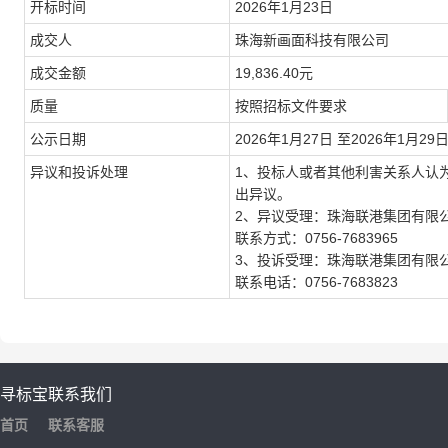
开标时间
2026
年
1
月
23
日
成交人
珠海新画面科技有限公司
成交金额
19,836.40
元
质量
按照招标文件要求
公示日期
2026
年
1
月
27
日 至
2026
年
1
月
29
异议和投诉处理
1、
投标人或者其他利害关系人认
出异议。
2、
异议受理：
珠海联港集团有限
联系方式：
0756-
7683965
3、投诉受理：
珠海联港集团有限
联系电话：
0756-
7683823
寻标宝
联系我们
首页
联系客服