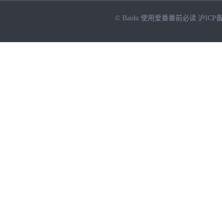
© Baidu
使用爱番番前必读
沪ICP备
NEW
HOT
暂时没有搜索结果…