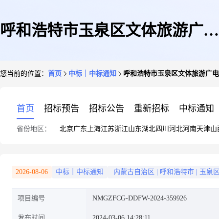
呼和浩特市玉泉区文体旅游广电
您当前的位置：
首页
中标｜中标通知
呼和浩特市玉泉区文体旅游广电
局印刷服务定点采购定点直购成
首页
招标预告
招标公告
重新招标
中标通知
省份地区：
北京
广东
上海
江苏
浙江
山东
湖北
四川
河北
河南
天津
山
交公告
2026-08-06
中标｜中标通知
内蒙古自治区
|
呼和浩特市
|
玉泉
项目编号
NMGZFCG-DDFW-2024-359926
发布时间
2024-03-06 14:28:11