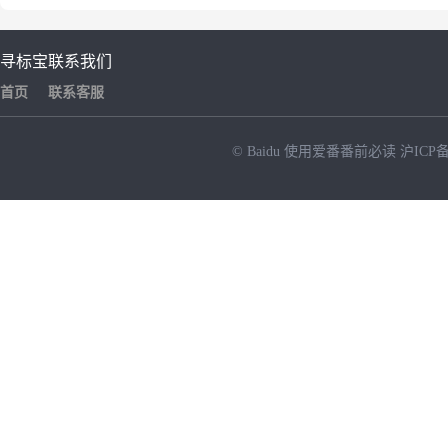
寻标宝
联系我们
首页
联系客服
© Baidu
使用爱番番前必读
沪ICP备
NEW
HOT
暂时没有搜索结果…