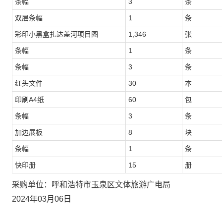
条幅
3
条
双层条幅
1
条
彩印小黑盒扎达盖河项目图
1,346
张
条幅
1
条
条幅
3
条
红头文件
30
本
印刷A4纸
60
包
条幅
3
条
加边展板
8
块
条幅
1
条
快印册
15
册
采购单位：呼和浩特市玉泉区文体旅游广电局
2024年03月06日