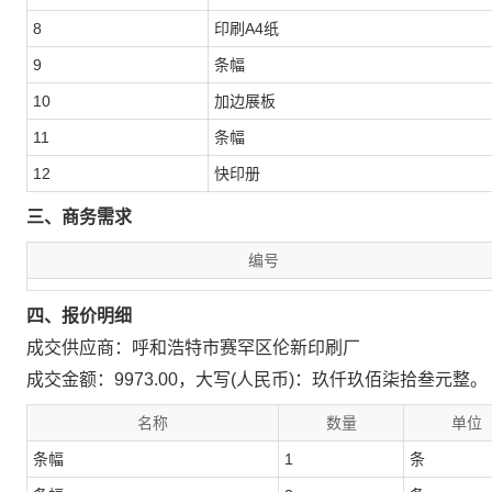
8
印刷A4纸
9
条幅
10
加边展板
11
条幅
12
快印册
三、商务需求
编号
四、报价明细
成交供应商：呼和浩特市赛罕区伦新印刷厂
成交金额：9973.00，大写(人民币)：玖仟玖佰柒拾叁元整。
名称
数量
单位
条幅
1
条